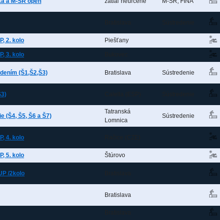
ka a M-SR open
zatiaľ neurčené
M-SR, FINA
Bratislava
Sústredenie
, 2. kolo
Piešťany
, 3. kolo
Bukovec
edením (Š1,Š2,Š3)
Bratislava
Sústredenie
Š3)
Calella (ESP)
Sústredenie
Tatranská
e (Š4, Š5, Š6 a Š7)
Sústredenie
Lomnica
, 4. kolo
Račice (CZE)
, 5. kolo
Štúrovo
P /2kolo
Bratislava
Bratislava
Bratislava