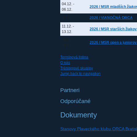
04.12.
-
2026 / MSR mladších žiako
06.12.
05.12.
2026 / VIANOČNÁ ORCA
11.12.
-
2026 / MSR starších žiako
13.12.
18.12.
-
2026 / MSR open a junioro
20.12.
Termínová listina
O nás
Tréningové skupiny
Jump back to navigation
Partneri
Odporúčané
Dokumenty
Stanovy Plaveckého klubu ORCA Bratis