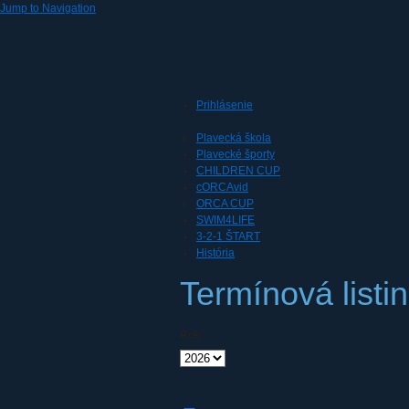
Jump to Navigation
Prihlásenie
Plavecká škola
Plavecké športy
CHILDREN CUP
cORCAvid
ORCA CUP
SWIM4LIFE
3-2-1 ŠTART
História
Termínová listi
Rok