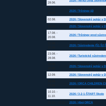
2026 / Veľká cena Slovens
28.06.
01.07.
-
2026 / Tréningy júl
10.07.
02.08.
2026 / Slovenský pohár v DP
15.08.
2026 / Slovenský pohár v DP
17.08.
-
2026 / Tréningy pred sústr
20.08.
22.08.
-
2026 / Sústredenie (Š1,Š2,
31.08.
23.08.
-
2026 / Turistické sústredeni
28.08.
29.08.
-
2026 / Slovenský pohár v DP
30.08.
12.09.
2026 / Slovenský pohár v DP
26.09.
-
2026 / ORCA CHILDREN CU
27.09.
10.10.
-
2026 / 3-2-1-ŠTART /3kolo
11.10.
21.11.
-
22.11.
2026 / 4boj ORCA