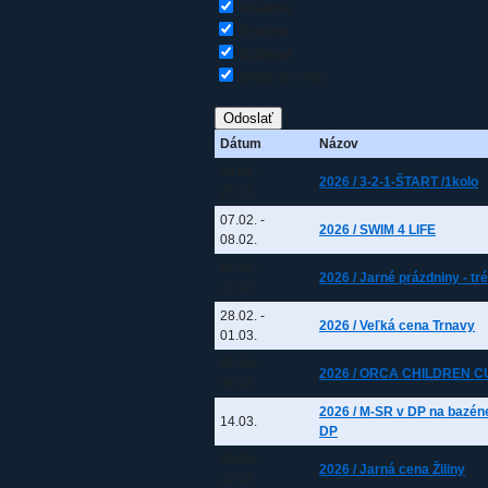
Plávanie
Synchro
Diaľkové
Skoky do vody
Dátum
Názov
24.01.
-
2026 / 3-2-1-ŠTART /1kolo
25.01.
07.02.
-
2026 / SWIM 4 LIFE
08.02.
16.02.
-
2026 / Jarné prázdniny - tr
20.02.
28.02.
-
2026 / Veľká cena Trnavy
01.03.
07.03.
-
2026 / ORCA CHILDREN CU
08.03.
2026 / M-SR v DP na bazén
14.03.
DP
20.03.
-
2026 / Jarná cena Žiliny
22.03.