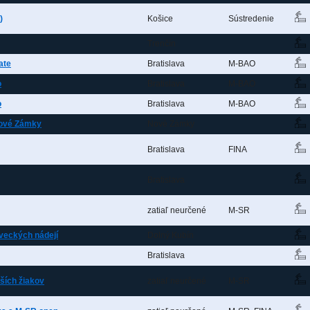
)
Košice
Sústredenie
Trenčín
ate
Bratislava
M-BAO
o
Bratislava
M-BAO
o
Bratislava
M-BAO
Nové Zámky
Nové Zámky
Bratislava
FINA
Bratislava
zatiaľ neurčené
M-SR
aveckých nádejí
Dolný Kubín
Bratislava
ších žiakov
zatiaľ neurčené
M-SR