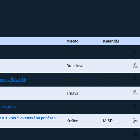
Miesto
Kalendár
Bratislava
Bratislava
éningy Š1 až Š5
Bratislava
Sústredenie
Trnava
P /1kolo
Bratislava
e a 1.kolo Slovenského pohára v
Košice
M-SR
Žilina
FINA