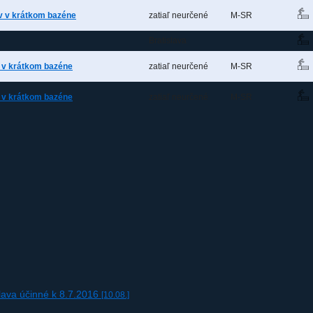
v v krátkom bazéne
zatiaľ neurčené
M-SR
Bratislava
v v krátkom bazéne
zatiaľ neurčené
M-SR
v v krátkom bazéne
zatiaľ neurčené
M-SR
lava účinné k 8.7.2016
[10.08.]