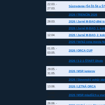
22.03.
-
Sústredenie (Š4,Š5,Š6 a Š7
27.03.
28.03.
2026 / TRENĆÍN 2026
28.03.
2026 / Jarné M-BAO dlhé tr
11.04.
2026 / Jarné M-BAO, 1. kol
12.04.
2026 / Jarné M-BAO, 2. kol
18.04.
2026 / Veľká cena mesta 
01.05.
-
2026 / ORCA CUP
03.05.
23.05.
-
2026 / 3-2-1-ŠTART /2kolo
24.05.
29.05.
-
2026 / MSR juniorov
31.05.
06.06.
2026 / Slovenský pohár pl
13.06.
2026 / LETNÁ ORCA
19.06.
-
2026 / MSR mladších a star
21.06.
26.06.
-