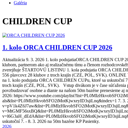
Galéria
CHILDREN CUP
1. kolo ORCA CHILDREN CUP 2026
Aktualizácia 9. 3. 2026 1. kolo podujatiaORCA CHILDREN CUP 2026
klubom, partnerom ako aj realizačnému tímu a členom rozhodcovského
zverejňuje ŠTARTOVÚ LISTINU 1. kola podujatia ORCA CHILDREN CUP 
556 plavcovz 28 klubov z troch krajín (CZE, POL, SVK). ONLINE 
na 1. kolo podujatia ORCA CHILDREN CUPu, ktoré sa uskutoční 7. - 8
troch krajín (CZE, POL, SVK). Vstup divákom je v čase súťaženia po
povzbudzovať osobne a dianie na našom 50m bazéne prenesieme 
2026: https://www.youtube.com/playlist?list=PL0MIzHkvobSFO2iMo
als&list=PL0MIzHkvobSFO2iMotKjwxeyID3sjiLnq&index=1 7. 3. 2026
v=pV1k4Z6J7aw&list=PL0MIzHkvobSFO2iMotKjwxeyID3sjiLnq&index=
v=MtGMF56sxBQ&list=PL0MIzHkvobSFO2iMotKjwxeyID3sjiLnq&index=
v=l6G3aH_dEdA&list=PL0MIzHkvobSFO2iMotKjwxeyID3sjiLnq&inde
uskutoční 7. - 8. 3. 2026 na 50m bazéne KP Pasienky.
2026