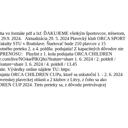
tia vo formáte pdf a lxf. ĎAKUJEME všetkým športovcov, trénerom,
28. - 29.9. 2024. Aktualizácia 29. 5. 2024 Plavecký klub ORCA SPORT
ulty STU v Bratislave. Štartovať bude 210 plavcov z 15
otného preteku 2. a 4. poldňa podujatia! Z kapacitných dôvodov nie
LINE PRENOSU: Playlist z 1. kola podujatia ORCA CHILDREN
.com/live/NO4aePlKQho?feature=share 1. 6. 2024 / 2. poldeň /
eature=share 3. 6. 2024 / 4. poldeň / 13.45
e. Výsledky online nájdete TU: https:
podujatia ORCA CHILDREN CUPu, ktoré sa uskutoční 1. - 2. 6. 2024
venskej plaveckej oblasti a 2 klubov z Litvy, z čoho sa ako
EN CUP 2024. Tieto preteky sa, z dôvodu pretrvávajcej