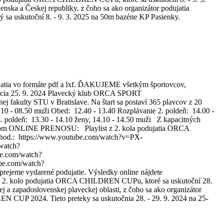
enska a Českej republiky, z čoho sa ako organizátor podujatia
 uskutoční 8. - 9. 3. 2025 na 50m bazéne KP Pasienky.
jatia vo formáte pdf a lxf. ĎAKUJEME všetkým športovcov,
lizácia 25. 9. 2024 Plavecký klub ORCA SPORT
akulty STU v Bratislave. Na štart sa postaví 365 plavcov z 20
10 - 08.50 muži Obed: 12.40 - 13.40 Rozplávanie 2. poldeň: 14.00 -
4. poldeň: 13.30 - 14.10 ženy, 14.10 - 14.50 muži Z kapacitných
níctvom ONLINE PRENOSU: Playlist z 2. kola podujatia ORCA
od.: https://www.youtube.com/watch?v=PX-
watch?
e.com/watch?
be.com/watch?
e vydarené podujatie. Výsledky online nájdete
 na 2. kolo podujatia ORCA CHILDREN CUPu, ktoré sa uskutoční 28.
j a zapadoslovenskej plaveckej oblasti, z čoho sa ako organizátor
UP 2024. Tieto preteky sa uskutočnia 28. - 29. 9. 2024 na 25-