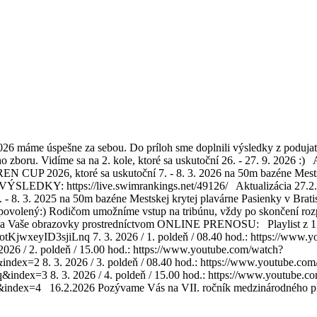
 máme úspešne za sebou. Do príloh sme doplnili výsledky z podujat
 zboru. Vidíme sa na 2. kole, ktoré sa uskutoční 26. - 27. 9. 2026 
2026, ktoré sa uskutoční 7. - 8. 3. 2026 na 50m bazéne Mestskej kr
VÝSLEDKY: https://live.swimrankings.net/49126/ Aktualizácia 27.2
. 3. 2025 na 50m bazéne Mestskej krytej plavárne Pasienky v Bratisla
volený:) Rodičom umožníme vstup na tribúnu, vždy po skončení rozpláva
aj na Vaše obrazovky prostredníctvom ONLINE PRENOSU: Playlist 
tKjwxeyID3sjiLnq 7. 3. 2026 / 1. poldeň / 08.40 hod.: https://w
 / 2. poldeň / 15.00 hod.: https://www.youtube.com/watch?
2 8. 3. 2026 / 3. poldeň / 08.40 hod.: https://www.youtube.com
3 8. 3. 2026 / 4. poldeň / 15.00 hod.: https://www.youtube.co
x=4 16.2.2026 Pozývame Vás na VII. ročník medzinárodného pl