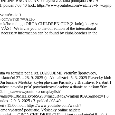
ens via ONLINE BROADCAST: Playlist z 2. kola podujatia ORCA
poldeň / 08.40 hod.: https://www.youtube.com/watch?v=N-wxgnp-
e.com/watch?
be.com/watch?v=AER-
ckého mítingu ORCA CHILDREN CUP (2. kolo), ktorý sa
VÁS! We invite you to the 6th edition of the international
essary information can be found by clubs/coaches in the
atia vo formáte pdf a lxf. ĎAKUJEME všetkým športovcov,
uskutoční 27. - 28. 9. 2025 :) Aktualizácia 5. 3. 2025 Plavecký klub
éne Mestskej krytej plavárne Pasienky v Bratislave. Na štart 1.
ratolesti nevedia prísť povzbudzovať osobne a dianie na našom 50m
https://www.youtube.com/playlist?
MEyyw&list=PL0MIzHkvobSGS84mzc3R4bZWmtojjH0AC&index=1 8.
=2 9. 3. 2025 / 3. poldeň / 08.40
/ 15.00 hod.: https://www.youtube.com/watch?
ydarené podujatie. Výsledky online nájdete
olo podujatia ORCA CHILDREN CUPu, ktoré sa uskutoční 8. - 9. 3.