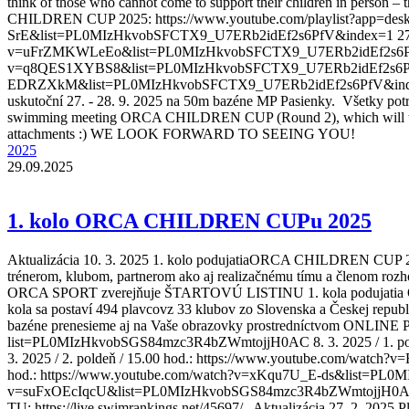
think of those who cannot come to support their children in person
CHILDREN CUP 2025: https://www.youtube.com/playlist?app=desk
SrE&list=PL0MIzHkvobSFCTX9_U7ERb2idEf2s6PfV&index=1 27. 9. 2
v=uFrZMKWLeEo&list=PL0MIzHkvobSFCTX9_U7ERb2idEf2s6PfV&inde
v=q8QES1XYBS8&list=PL0MIzHkvobSFCTX9_U7ERb2idEf2s6PfV&inde
EDRZXkM&list=PL0MIzHkvobSFCTX9_U7ERb2idEf2s6PfV&index=4 1
uskutoční 27. - 28. 9. 2025 na 50m bazéne MP Pasienky. Všetky potre
swimming meeting ORCA CHILDREN CUP (Round 2), which will take p
attachments :) WE LOOK FORWARD TO SEEING YOU!
2025
29.09.2025
1. kolo ORCA CHILDREN CUPu 2025
Aktualizácia 10. 3. 2025 1. kolo podujatiaORCA CHILDREN CUP 202
trénerom, klubom, partnerom ako aj realizačnému tímu a členom rozhod
ORCA SPORT zverejňuje ŠTARTOVÚ LISTINU 1. kola podujatia ORCA 
kola sa postaví 494 plavcovz 33 klubov zo Slovenska a Českej republ
bazéne prenesieme aj na Vaše obrazovky prostredníctvom ONLINE
list=PL0MIzHkvobSGS84mzc3R4bZWmtojjH0AC 8. 3. 2025 / 1. p
3. 2025 / 2. poldeň / 15.00 hod.: https://www.youtube.com/wat
hod.: https://www.youtube.com/watch?v=xKqu7U_E-ds&list=PL0MI
v=suFxOEcIqcU&list=PL0MIzHkvobSGS84mzc3R4bZWmtojjH0AC&inde
TU: https://live.swimrankings.net/45697/ Aktualizácia 27. 2. 202