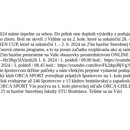
4 máme úspešne za sebou. Do príloh sme doplnili výsledky z poduja
 zboru. Boli ste skvelí :) Vidíme sa na 2. kole, ktoré sa uskutoční 
, ktoré sa uskutoční 1. - 2. 6. 2024 na 25m bazéne Stavebnej fak
asovú zmenu programu, a to na posun začiatku rozplávania ako aj sam
ašom 25m bazéne prenesieme na Vaše obrazovky prostredníctvom ON
38qy5lAluxh2h 1. 6. 2024 / 1. poldeň / 09.00 hod.: https://youtube
 2024 / 3. poldeň / 08.45 hod.: https://youtube.com/live/Fk2dqsJ8jVg?f
 športovcom držíme palčeky a nám všetkým prejeme vydarené podujati
avecký klub ORCA SPORT zverejňuje prijatých športovcov na 1. kolo 
ášok evidujeme až 246 športovcov z 15 klubov bratislavskej a zapadoslo
b ORCA SPORT Vás pozýva na 1. kolo plaveckej súťaže ORCA CHILDR
a 25 m bazéne Stavebnej fakulty STU Bratislava. Tešíme sa na Vás!