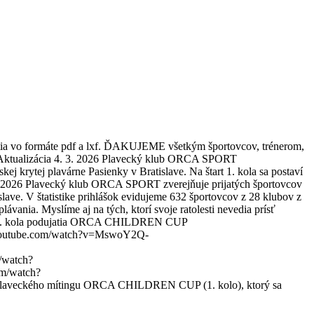
ia vo formáte pdf a lxf. ĎAKUJEME všetkým športovcov, trénerom,
:) Aktualizácia 4. 3. 2026 Plavecký klub ORCA SPORT
ytej plavárne Pasienky v Bratislave. Na štart 1. kola sa postaví
.2026 Plavecký klub ORCA SPORT zverejňuje prijatých športovcov
ve. V štatistike prihlášok evidujeme 632 športovcov z 28 klubov z
nia. Myslíme aj na tých, ktorí svoje ratolesti nevedia prísť
z 1. kola podujatia ORCA CHILDREN CUP
ww.youtube.com/watch?v=MswoY2Q-
/watch?
m/watch?
aveckého mítingu ORCA CHILDREN CUP (1. kolo), ktorý sa