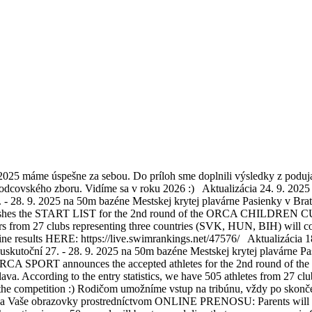
5 máme úspešne za sebou. Do príloh sme doplnili výsledky z poduj
rozhodcovského zboru. Vidíme sa v roku 2026 :) Aktualizácia 24. 
. 9. 2025 na 50m bazéne Mestskej krytej plavárne Pasienky v Bratisla
es the START LIST for the 2nd round of the ORCA CHILDREN CUP 2
rs from 27 clubs representing three countries (SVK, HUN, BIH) will co
online results HERE: https://live.swimrankings.net/47576/ Aktualizáci
oční 27. - 28. 9. 2025 na 50m bazéne Mestskej krytej plavárne Pasie
ORCA SPORT announces the accepted athletes for the 2nd round of 
ava. According to the entry statistics, we have 505 athletes from 27
 the competition :) Rodičom umožníme vstup na tribúnu, vždy po skončení
a Vaše obrazovky prostredníctvom ONLINE PRENOSU: Parents will be al