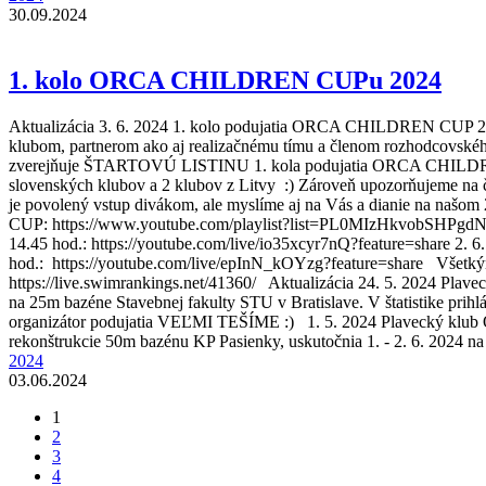
30.09.2024
1. kolo ORCA CHILDREN CUPu 2024
Aktualizácia 3. 6. 2024 1. kolo podujatia ORCA CHILDREN CUP 202
klubom, partnerom ako aj realizačnému tímu a členom rozhodcovského
zverejňuje ŠTARTOVÚ LISTINU 1. kola podujatia ORCA CHILDREN CUP
slovenských klubov a 2 klubov z Litvy :) Zároveň upozorňujeme na č
je povolený vstup divákom, ale myslíme aj na Vás a dianie na n
CUP: https://www.youtube.com/playlist?list=PL0MIzHkvobSHPgdN--Hr
14.45 hod.: https://youtube.com/live/io35xcyr7nQ?feature=share 2. 6.
hod.: https://youtube.com/live/epInN_kOYzg?feature=share Všetkým
https://live.swimrankings.net/41360/ Aktualizácia 24. 5. 2024 Pl
na 25m bazéne Stavebnej fakulty STU v Bratislave. V štatistike prihl
organizátor podujatia VEĽMI TEŠÍME :) 1. 5. 2024 Plavecký klu
rekonštrukcie 50m bazénu KP Pasienky, uskutočnia 1. - 2. 6. 2024 n
2024
03.06.2024
1
Stránky
2
3
4