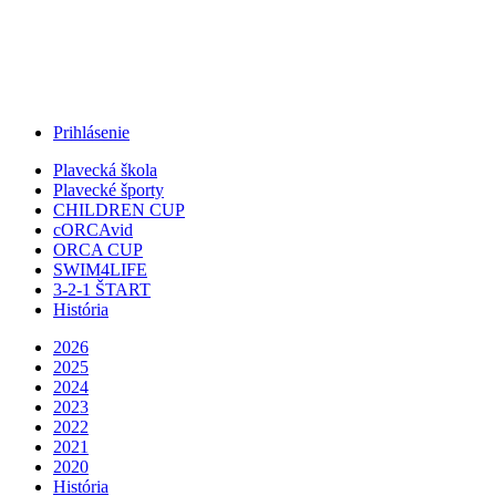
Jump to Navigation
Prihlásenie
Plavecká škola
Plavecké športy
CHILDREN CUP
cORCAvid
ORCA CUP
SWIM4LIFE
3-2-1 ŠTART
História
2026
2025
2024
2023
2022
2021
2020
História