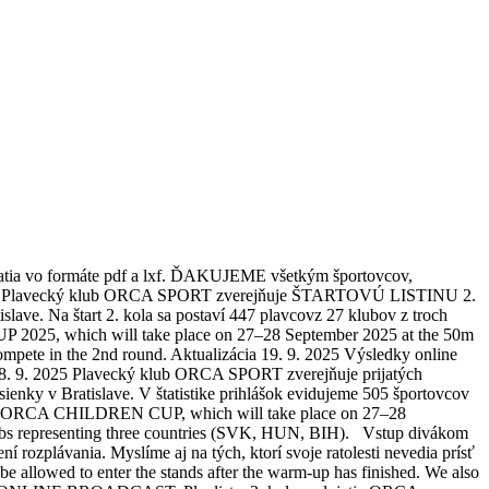
atia vo formáte pdf a lxf. ĎAKUJEME všetkým športovcov,
9. 2025 Plavecký klub ORCA SPORT zverejňuje ŠTARTOVÚ LISTINU 2.
ve. Na štart 2. kola sa postaví 447 plavcovz 27 klubov z troch
025, which will take place on 27–28 September 2025 at the 50m
mpete in the 2nd round. Aktualizácia 19. 9. 2025 Výsledky online
a 18. 9. 2025 Plavecký klub ORCA SPORT zverejňuje prijatých
nky v Bratislave. V štatistike prihlášok evidujeme 505 športovcov
the ORCA CHILDREN CUP, which will take place on 27–28
 clubs representing three countries (SVK, HUN, BIH). Vstup divákom
 rozplávania. Myslíme aj na tých, ktorí svoje ratolesti nevedia prísť
lowed to enter the stands after the warm-up has finished. We also