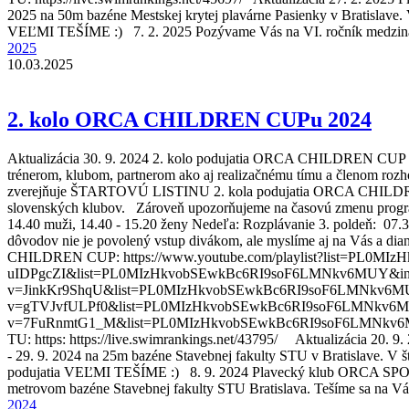
2025 na 50m bazéne Mestskej krytej plavárne Pasienky v Bratislave. V
VEĽMI TEŠÍME :) 7. 2. 2025 Pozývame Vás na VI. ročník medzinár
2025
10.03.2025
2. kolo ORCA CHILDREN CUPu 2024
Aktualizácia 30. 9. 2024 2. kolo podujatia ORCA CHILDREN CUP 20
trénerom, klubom, partnerom ako aj realizačnému tímu a členom roz
zverejňuje ŠTARTOVÚ LISTINU 2. kola podujatia ORCA CHILDREN CUP
slovenských klubov. Zároveň upozorňujeme na časovú zmenu programu
14.40 muži, 14.40 - 15.20 ženy Nedeľa: Rozplávanie 3. poldeň: 07.3
dôvodov nie je povolený vstup divákom, ale myslíme aj na Vás a 
CHILDREN CUP: https://www.youtube.com/playlist?list=PL0MIzH
uIDPgcZI&list=PL0MIzHkvobSEwkBc6RI9soF6LMNkv6MUY&index=1 28
v=JinkKr9ShqU&list=PL0MIzHkvobSEwkBc6RI9soF6LMNkv6MUY&inde
v=gTVJvfULPf0&list=PL0MIzHkvobSEwkBc6RI9soF6LMNkv6MUY&inde
v=7FuRnmtG1_M&list=PL0MIzHkvobSEwkBc6RI9soF6LMNkv6MUY&ind
TU: https: https://live.swimrankings.net/43795/ Aktualizácia 20.
- 29. 9. 2024 na 25m bazéne Stavebnej fakulty STU v Bratislave. V št
podujatia VEĽMI TEŠÍME :) 8. 9. 2024 Plavecký klub ORCA SPORT 
metrovom bazéne Stavebnej fakulty STU Bratislava. Tešíme sa na Vá
2024