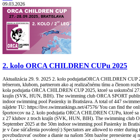
09.03.2026
2. kolo ORCA CHILDREN CUPu 2025
Aktualizácia 29. 9. 2025 2. kolo podujatiaORCA CHILDREN CUP 202
trénerom, klubom, partnerom ako aj realizačnému tímu a členom 
kola podujatia ORCA CHILDREN CUP 2025, ktoré sa uskutoční 27. - 28
krajín (SVK, HUN, BIH). The swimming club ORCA SPORT publish
indoor swimming pool Pasienky in Bratislava. A total of 447 swimme
nájdete TU: https://live.swimrankings.net/47576/ You can find the 
športovcov na 2. kolo podujatia ORCA CHILDREN CUPu, ktoré sa uskut
z 27 klubov z troch krajín (SVK, HUN, BIH). The swimming club 
September 2025 at the 50m indoor swimming pool Pasienky in Bratisl
je v čase súťaženia povolený:) Spectators are allowed to enter during
povzbudzovať osobne a dianie na našom 50m bazéne prenesieme aj n