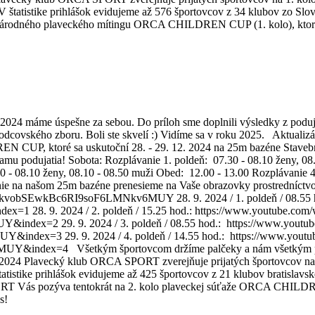
 štatistike prihlášok evidujeme až 576 športovcov z 34 klubov zo Slov
odného plaveckého mítingu ORCA CHILDREN CUP (1. kolo), ktorý sa
24 máme úspešne za sebou. Do príloh sme doplnili výsledky z podu
hodcovského zboru. Boli ste skvelí :) Vidíme sa v roku 2025. Aktua
, ktoré sa uskutoční 28. - 29. 12. 2024 na 25m bazéne Stavebnej f
 podujatia! Sobota: Rozplávanie 1. poldeň: 07.30 - 08.10 ženy, 08.
0 - 08.10 ženy, 08.10 - 08.50 muži Obed: 12.00 - 13.00 Rozplávanie 
dianie na našom 25m bazéne prenesieme na Vaše obrazovky prostred
kvobSEwkBc6RI9soF6LMNkv6MUY 28. 9. 2024 / 1. poldeň / 08.55 h
. 9. 2024 / 2. poldeň / 15.25 hod.: https://www.youtube.com/
x=2 29. 9. 2024 / 3. poldeň / 08.55 hod.: https://www.youtub
x=3 29. 9. 2024 / 4. poldeň / 14.55 hod.: https://www.youtu
ex=4 Všetkým športovcom držíme palčeky a nám všetkým prejem
 9. 2024 Plavecký klub ORCA SPORT zverejňuje prijatých športovcov
atistike prihlášok evidujeme až 425 športovcov z 21 klubov bratislavske
Vás pozýva tentokrát na 2. kolo plaveckej súťaže ORCA CHILDREN C
s!