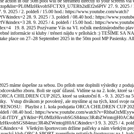
 – the action in our 50m pool will be streamed directly to your scre
top&list=PL0MIzHkvobSFCTX9_U7ERb2idEf2s6PfV 27. 9. 2025 / 1. 
025 / 2. poldeň / 15.00 hod.: https://www.youtube.com/watch?
x=2 28. 9. 2025 / 3. poldeň / 08.40 hod.: https://www.youtub
x=3 28. 9. 2025 / 4. poldeň / 15.00 hod.: https://www.youtu
9. 8. 2025 Pozývame Vás na VI. ročník medzinárodného plave
bné informácie si kluby / tréneri nájdu v prílohách :) TEŠÍME SA NA 
lace on 27–28 September 2025 in the 50m pool MP Pasienky. All nec
5 máme úspešne za sebou. Do príloh sme doplnili výsledky z poduj
covského zboru. Boli ste opäť úžasní. Vidíme sa na 2. kole, ktoré sa 
CHILDREN CUP 2025, ktoré sa uskutoční 8. - 9. 3. 2025 na 50m baz
iky. Vstup divákom je povolený, ale myslíme aj na tých, ktorí svoje 
 PRENOSU: Playlist z 1. kola podujatia ORCA CHILDREN CUP 2025: 
oldeň / 08.40 hod.: https://www.youtube.com/watch?v=RhbaOz
ch?v=E4l-fTDY_gY&list=PL0MIzHkvobSGS84mzc3R4bZWmtojjH0AC&index
zHkvobSGS84mzc3R4bZWmtojjH0AC&index=3 9. 3. 2025 / 4. poldeň 
x=4 Všetkým športovcom držíme palčeky a nám všetkým prejeme v
5 Plavecký klub ORCA SPORT zverejňuje prijatých športovcov na 1. k