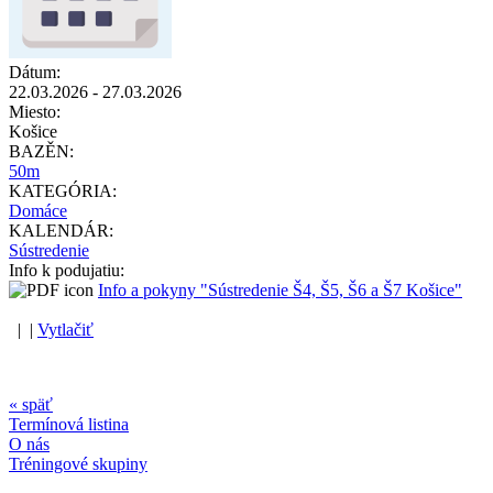
Dátum:
22.03.2026
-
27.03.2026
Miesto:
Košice
BAZĚN:
50m
KATEGÓRIA:
Domáce
KALENDÁR:
Sústredenie
Info k podujatiu:
Info a pokyny "Sústredenie Š4, Š5, Š6 a Š7 Košice"
| |
Vytlačiť
« späť
Termínová listina
O nás
Tréningové skupiny