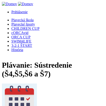
Jump to Navigation
Prihlásenie
Plavecká škola
Plavecké športy
CHILDREN CUP
cORCAvid
ORCA CUP
SWIM4LIFE
3-2-1 ŠTART
História
Plávanie: Sústredenie
(Š4,Š5,Š6 a Š7)