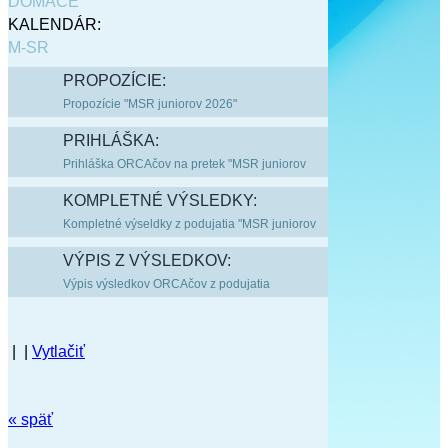
DOMÁCE
KALENDÁR:
M-SR
PROPOZÍCIE:
Propozície "MSR juniorov 2026"
PRIHLÁŠKA:
Prihláška ORCAčov na pretek "MSR juniorov
KOMPLETNÉ VÝSLEDKY:
Kompletné výseldky z podujatia "MSR juniorov
2026"
VÝPIS Z VÝSLEDKOV:
Výpis výsledkov ORCAčov z podujatia
2026"
| |
Vytlačiť
"Majstrovstvá SR juniorov"
« späť