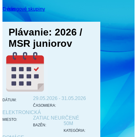
O nás
Tréningové skupiny
Plávanie: 2026 /
MSR juniorov
29.05.2026
-
31.05.2026
DÁTUM:
ČASOMIERA:
ELEKTRONICKÁ
ZATIAĽ NEURČENÉ
MIESTO:
50M
BAZĚN:
KATEGÓRIA: