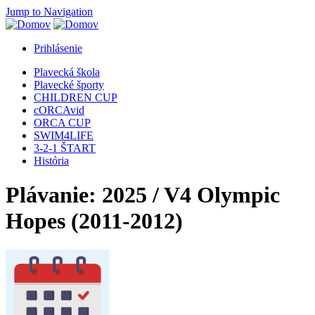
Jump to Navigation
Prihlásenie
Plavecká škola
Plavecké športy
CHILDREN CUP
cORCAvid
ORCA CUP
SWIM4LIFE
3-2-1 ŠTART
História
Plávanie: 2025 / V4 Olympic
Hopes (2011-2012)