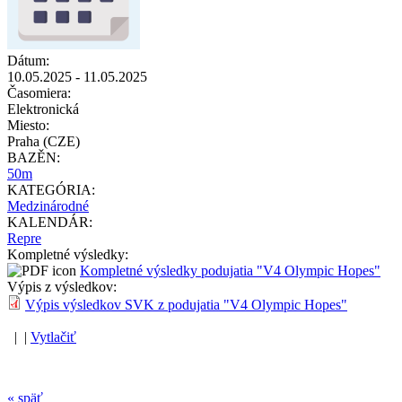
Dátum:
10.05.2025
-
11.05.2025
Časomiera:
Elektronická
Miesto:
Praha (CZE)
BAZĚN:
50m
KATEGÓRIA:
Medzinárodné
KALENDÁR:
Repre
Kompletné výsledky:
Kompletné výsledky podujatia "V4 Olympic Hopes"
Výpis z výsledkov:
Výpis výsledkov SVK z podujatia "V4 Olympic Hopes"
| |
Vytlačiť
« späť