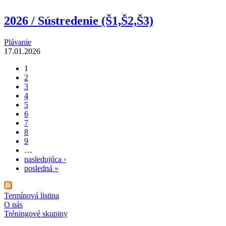
2026 / Sústredenie (Š1,Š2,Š3)
Plávanie
17.01.2026
1
Stránky
2
3
4
5
6
7
8
9
…
nasledujúca ›
posledná »
Termínová listina
O nás
Tréningové skupiny