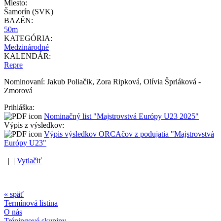
Miesto:
Šamorín (SVK)
BAZĚN:
50m
KATEGÓRIA:
Medzinárodné
KALENDÁR:
Repre
Nominovaní: Jakub Poliačik, Zora Ripková, Olívia Šprláková -
Zmorová
Prihláška:
Nominačný list "Majstrovstvá Európy U23 2025"
Výpis z výsledkov:
Výpis výsledkov ORCAčov z podujatia "Majstrovstvá
Európy U23"
| |
Vytlačiť
« späť
Termínová listina
O nás
Tréningové skupiny