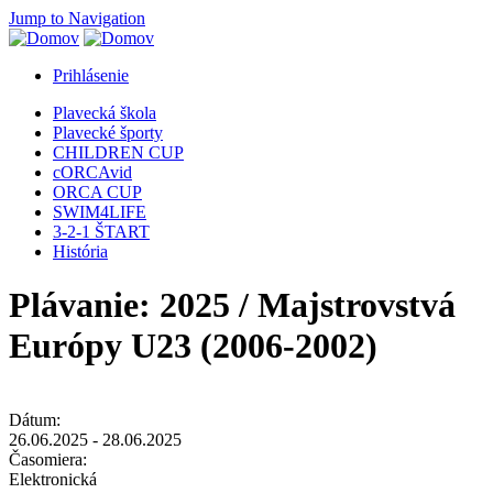
Jump to Navigation
Prihlásenie
Plavecká škola
Plavecké športy
CHILDREN CUP
cORCAvid
ORCA CUP
SWIM4LIFE
3-2-1 ŠTART
História
Plávanie: 2025 / Majstrovstvá
Európy U23 (2006-2002)
Dátum:
26.06.2025
-
28.06.2025
Časomiera:
Elektronická