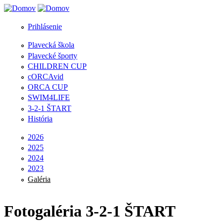
Jump to Navigation
Prihlásenie
Plavecká škola
Plavecké športy
CHILDREN CUP
cORCAvid
ORCA CUP
SWIM4LIFE
3-2-1 ŠTART
História
2026
2025
2024
2023
Galéria
Fotogaléria 3-2-1 ŠTART