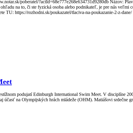
/www.notar.sk/poberatel/?actId=68e777e268e634731d9280db Názov: Pla
 ohľadu na to, či ste fyzická osoba alebo podnikateľ, je pre nás veľ
te TU: https://rozhodni.sk/poukazatel/tlaciva-na-poukazanie-2-z-dane/
Meet
tížnom podujatí Edinburgh International Swim Meet. V disciplíne 200 
ň aj účasť na Olympijských hrách mládeže (OHM). Matiášovi srdečne g