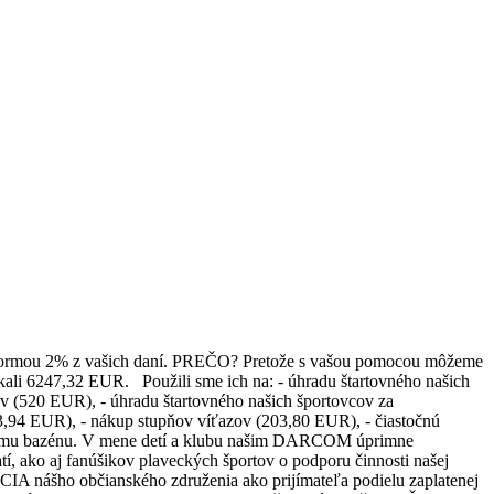
poru formou 2% z vašich daní. PREČO? Pretože s vašou pomocou môžeme
kali 6247,32 EUR. Použili sme ich na: - úhradu štartovného našich
v (520 EUR), - úhradu štartovného našich športovcov za
,94 EUR), - nákup stupňov víťazov (203,80 EUR), - čiastočnú
enájmu bazénu. V mene detí a klubu našim DARCOM úprimne
 ako aj fanúšikov plaveckých športov o podporu činnosti našej
o občianského združenia ako prijímateľa podielu zaplatenej