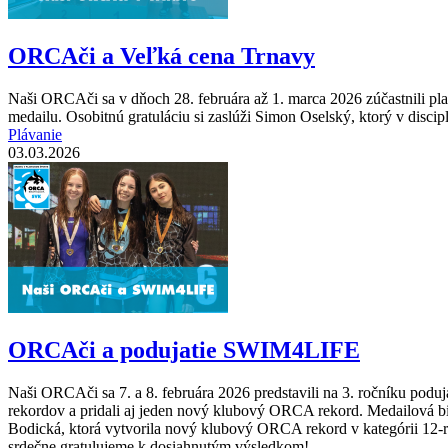
ORCAči a Veľká cena Trnavy
Naši ORCAči sa v dňoch 28. februára až 1. marca 2026 zúčastnili p
medailu. Osobitnú gratuláciu si zaslúži Simon Oselský, ktorý v dis
Plávanie
03.03.2026
ORCAči a podujatie SWIM4LIFE
Naši ORCAči sa 7. a 8. februára 2026 predstavili na 3. ročníku podu
rekordov a pridali aj jeden nový klubový ORCA rekord. Medailová bil
Bodická, ktorá vytvorila nový klubový ORCA rekord v kategórii 12-r
srdečne gratulujeme k dosiahnutým výsledkom!