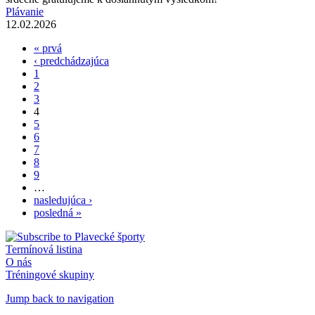
Plávanie
12.02.2026
« prvá
Stránky
‹ predchádzajúca
1
2
3
4
5
6
7
8
9
…
nasledujúca ›
posledná »
Termínová listina
O nás
Tréningové skupiny
Jump back to navigation