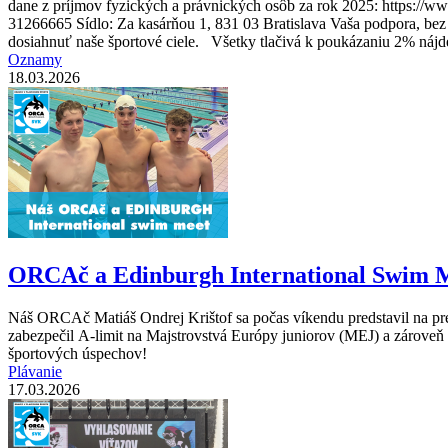
dane z príjmov fyzických a právnických osôb za rok 2025: https:/
31266665 Sídlo: Za kasárňou 1, 831 03 Bratislava Vaša podpora, bez
dosiahnuť naše športové ciele. Všetky tlačivá k poukázaniu 2% nájde
Oznamy
18.03.2026
ORCAč a Edinburgh International Swim 
Náš ORCAč Matiáš Ondrej Krištof sa počas víkendu predstavil na pres
zabezpečil A-limit na Majstrovstvá Európy juniorov (MEJ) a zárove
športových úspechov!
Plávanie
17.03.2026