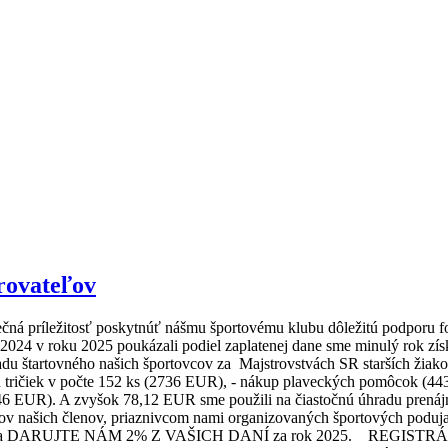
rovateľov
 jedinečná príležitosť poskytnúť nášmu športovému klubu dôležitú pod
2024 v roku 2025 poukázali podiel zaplatenej dane sme minulý rok zís
u štartovného našich športovcov za Majstrovstvách SR starších žiako
ričiek v počte 152 ks (2736 EUR), - nákup plaveckých pomôcok (443
65,46 EUR). A zvyšok 78,12 EUR sme použili na čiastočnú úhradu pr
ašich členov, priaznivcom nami organizovaných športových podujatí,
a DARUJTE NÁM 2% Z VAŠICH DANÍ za rok 2025. REGISTRÁCIA nášh