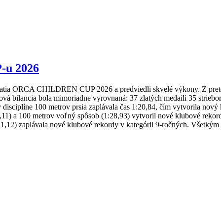
-u 2026
ujatia ORCA CHILDREN CUP 2026 a predviedli skvelé výkony. Z pretek
á bilancia bola mimoriadne vyrovnaná: 37 zlatých medailí 35 strieborn
 v disciplíne 100 metrov prsia zaplávala čas 1:20,84, čím vytvorila no
,11) a 100 metrov voľný spôsob (1:28,93) vytvoril nové klubové rekord
:21,12) zaplávala nové klubové rekordy v kategórii 9-ročných. Všet