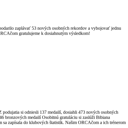
 podarilo zaplávať 53 nových osobných rekordov a vybojovať jednu
šim ORCAčom gratulujeme k dosiahnutým výsledkom!
 podujatia si odniesli 137 medailí, dosiahli 473 nových osobných
6 bronzových medailí Osobitnú gratuláciu si zaslúži Bibiana
ím sa zapísala do klubových štatistík. Našim ORCAčom a ich trénerom