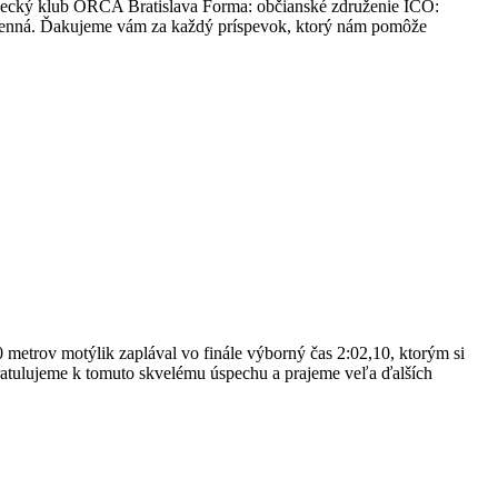
vecký klub ORCA Bratislava Forma: občianské združenie IČO:
mi cenná. Ďakujeme vám za každý príspevok, ktorý nám pomôže
metrov motýlik zaplával vo finále výborný čas 2:02,10, ktorým si
ratulujeme k tomuto skvelému úspechu a prajeme veľa ďalších