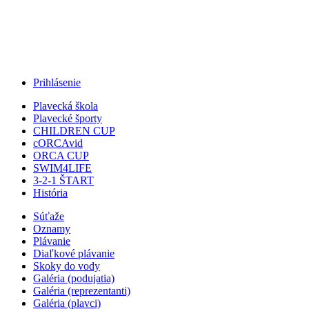
Jump to Navigation
Prihlásenie
Plavecká škola
Plavecké športy
CHILDREN CUP
cORCAvid
ORCA CUP
SWIM4LIFE
3-2-1 ŠTART
História
Súťaže
Oznamy
Plávanie
Diaľkové plávanie
Skoky do vody
Galéria (podujatia)
Galéria (reprezentanti)
Galéria (plavci)