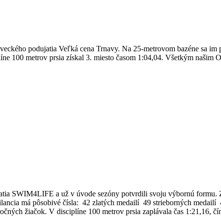
laveckého podujatia Veľká cena Trnavy. Na 25-metrovom bazéne sa im
ciplíne 100 metrov prsia získal 3. miesto časom 1:04,04. Všetkým na
jatia SWIM4LIFE a už v úvode sezóny potvrdili svoju výbornú formu. Z
ancia má pôsobivé čísla: 42 zlatých medailí 49 strieborných medailí 4
očných žiačok. V disciplíne 100 metrov prsia zaplávala čas 1:21,16, č