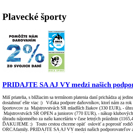
Plavecké športy
PRIDAJTE SA AJ VY medzi našich podpo
Milí priatelia, s blížiacim sa termínom platenia daní prichádza aj
dosiahnuť ešte viac :) Vďaka podpore daňovníkov, ktorí nám za rok 
športovcov za Majstrovstvách SR mladších žiakov (330 EUR), - úhrad
Majstrovstvách SR OPEN a juniorov (770 EUR), - nákup klubových t
úhradu nájomného za našu kanceláriu v čase letných prázdnin (11
ĎAKUJEME :) Touto cestou chceme opäť osloviť a poprosiť rodičov n
ORCAfamily. PRIDAJTE SA AJ VY medzi našich podporovateľov 