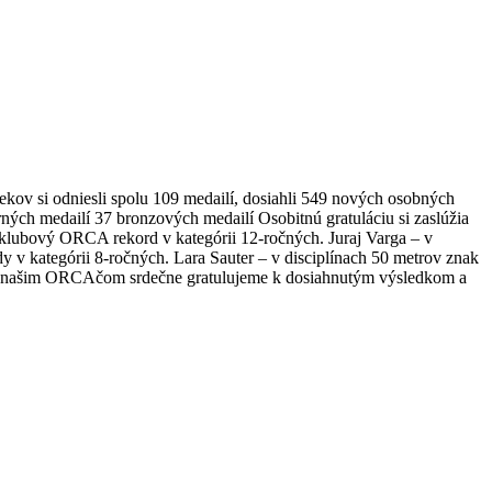
ov si odniesli spolu 109 medailí, dosiahli 549 nových osobných
ých medailí 37 bronzových medailí Osobitnú gratuláciu si zaslúžia
vý klubový ORCA rekord v kategórii 12-ročných. Juraj Varga – v
y v kategórii 8-ročných. Lara Sauter – v disciplínach 50 metrov znak
kým našim ORCAčom srdečne gratulujeme k dosiahnutým výsledkom a