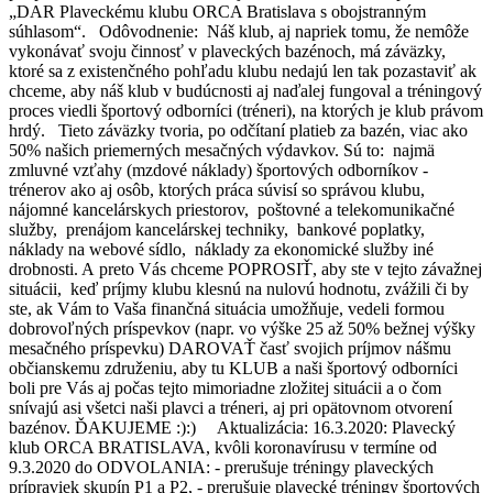
„DAR Plaveckému klubu ORCA Bratislava s obojstranným
súhlasom“. Odôvodnenie: Náš klub, aj napriek tomu, že nemôže
vykonávať svoju činnosť v plaveckých bazénoch, má záväzky,
ktoré sa z existenčného pohľadu klubu nedajú len tak pozastaviť ak
chceme, aby náš klub v budúcnosti aj naďalej fungoval a tréningový
proces viedli športový odborníci (tréneri), na ktorých je klub právom
hrdý. Tieto záväzky tvoria, po odčítaní platieb za bazén, viac ako
50% našich priemerných mesačných výdavkov. Sú to: najmä
zmluvné vzťahy (mzdové náklady) športových odborníkov -
trénerov ako aj osôb, ktorých práca súvisí so správou klubu,
nájomné kancelárskych priestorov, poštovné a telekomunikačné
služby, prenájom kancelárskej techniky, bankové poplatky,
náklady na webové sídlo, náklady za ekonomické služby iné
drobnosti. A preto Vás chceme POPROSIŤ, aby ste v tejto závažnej
situácii, keď príjmy klubu klesnú na nulovú hodnotu, zvážili či by
ste, ak Vám to Vaša finančná situácia umožňuje, vedeli formou
dobrovoľných príspevkov (napr. vo výške 25 až 50% bežnej výšky
mesačného príspevku) DAROVAŤ časť svojich príjmov nášmu
občianskemu združeniu, aby tu KLUB a naši športový odborníci
boli pre Vás aj počas tejto mimoriadne zložitej situácii a o čom
snívajú asi všetci naši plavci a tréneri, aj pri opätovnom otvorení
bazénov. ĎAKUJEME :):) Aktualizácia: 16.3.2020: Plavecký
klub ORCA BRATISLAVA, kvôli koronavírusu v termíne od
9.3.2020 do ODVOLANIA: - prerušuje tréningy plaveckých
prípraviek skupín P1 a P2, - prerušuje plavecké tréningy športových