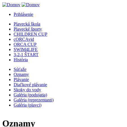
Jump to Navigation
Prihlásenie
Plavecká škola
Plavecké športy
CHILDREN CUP
cORCAvid
ORCA CUP
SWIM4LIFE
3-2-1 ŠTART
História
Súťaže
Oznamy
Plávanie
Diaľkové plávanie
Skoky do vody
Galéria (podujatia)
Galéria (reprezentanti)
Galéria (plavci)
Oznamy