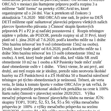
ORCAči v mesiaci jún štartujeme prípravu podľa rozpisu 3 a
môžeme "ladiť formu" na preteky cORCAvid tes, ktoré
organizujeme už o 24 dní. Viac k pretekom už čoskoro :)
aktualizácia 7.6.2020 Milí ORCAči sme radi, že práve na DEŇ
DETÍ môžeme opäť naštartovať plaveckú prípravu všetkých našich
plavcov športového plávania :) Činnosť skupín športových
prípraviek P1 a P2 je aj naďalej pozastavená :( Rozpis tréningov
nájdete v prílohe, ale POZOR, pretože rozpisy sú až 3! Prvý, ktorý
platil od 1. júna 2020 až 7.6.2020, podľa ktorého môže na 1 dráhe
50m bazénu trénovať len 9 osô (obmedzenie 15m2 na osobu).
Druhý, ktorý bude platiť od 8.6.2020, podľa ktorého môže na 1
dráhe 50m bazénu trénovať len 13 osôb (obmedzenie 10m2 na
osobu). A tretí, ktorý bude platiť odo dňa, keď vláda SR zruší
obmedzenie 10 m2 na 1 osobu a KP Pasienky bude môcť zrušiť
dané obmedzenie osôb v 1 dráhe. Všetci vieme, že ani prvý, ani
druhý, ani tretí rozpis nie je ideálny, pretože nám neotvoria školské
bazény na ZŠ Pankúchová 4 a ZŠ Holíčska 50 a finančná náročnosť
tréningov pri týchto obmedzeniach je neúnosná. Tréneri, ale veria
veria, že láska k tomuto športu v rodine ORCAčov je tak veľká, že
jej sila nám pomôže prekonať akúkoľvek prekážku na ceste k 100%
štartu našej činnosti v plaveckej sezóne 2020/2021. Výška
mesačný príspevok na činnosť plaveckého klubu na mesiac JÚN:
skupiny TOP1, TOP2, Š2, Š3, Š4, Š5 a Š6: výška mesačného
príspevku je 100% z výšky mesačného príspevku na sezónu