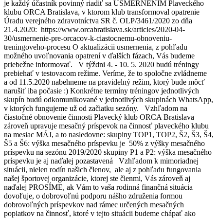
je každý účastník povinný riadiť sa USMERNENÍM Plaveckého
klubu ORCA Bratislava, v ktorom klub transformoval opatrenie
Úradu verejného zdravotníctva SR č. OLP/3461/2020 zo dňa
21.4.2020: https://www.orcabratislava.sk/articles/2020-04-
30/usmernenie-pre-orcacov-k-ciastocnemu-obnoveniu-
treningoveho-procesu O aktualizácii usmernenia, z pohľadu
možného uvoľnovania opatrení v ďalších fázach, Vás budeme
priebežne informovať. V týždni 4. - 10. 5. 2020 budú tréningy
prebiehať v testovacom režime. Veríme, že to spoločne zvládneme
a od 11.5.2020 nabehneme na pravidelný režim, ktorý bude môcť
narušiť iba počasie :) Konkrétne termíny tréningov jednotlivých
skupín budú odkomunikované v jednotlivých skupinách WhatsApp,
v ktorých fungujeme už od začiatku sezóny. Vzhľadom na
čiastočné obnovenie činnosti Plavecký klub ORCA Bratislava
zároveň upravuje mesačný príspevok na činnosť plaveckého klubu
na mesiac MÁJ, a to nasledovne: skupiny TOP1, TOP2, Š2, Š3, Š4,
Š5 a Š6: výška mesačného príspevku je 50% z výšky mesačného
príspevku na sezónu 2019/2020 skupiny P1 a P2: výška mesačného
príspevku je aj naďalej pozastavená Vzhľadom k mimoriadnej
situácii, nielen rodín našich členov, ale aj z pohľadu fungovania
našej športovej organizácie, ktorej ste členmi, Vás zároveň aj
naďalej PROSÍME, ak Vám to vaša rodinná finančná situácia
dovoľuje, o dobrovoľnú podporu nášho združenia formou
dobrovoľných príspevkov nad rámec určených mesačných
poplatkov na činnosť, ktoré v tejto situácii budeme chápať ako