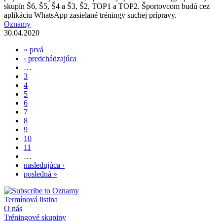
skupín Š6, Š5, Š4 a Š3, Š2, TOP1 a TOP2. Športovcom budú cez
aplikáciu WhatsApp zasielané tréningy suchej prípravy.
Oznamy
30.04.2020
« prvá
Stránky
‹ predchádzajúca
…
3
4
5
6
7
8
9
10
11
…
nasledujúca ›
posledná »
Termínová listina
O nás
Tréningové skupiny