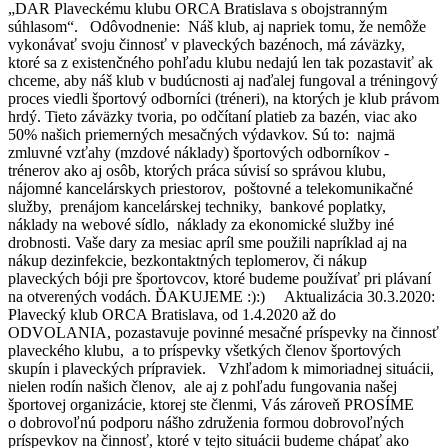
„DAR Plaveckému klubu ORCA Bratislava s obojstranným
súhlasom“. Odôvodnenie: Náš klub, aj napriek tomu, že nemôže
vykonávať svoju činnosť v plaveckých bazénoch, má záväzky,
ktoré sa z existenčného pohľadu klubu nedajú len tak pozastaviť ak
chceme, aby náš klub v budúcnosti aj naďalej fungoval a tréningový
proces viedli športový odborníci (tréneri), na ktorých je klub právom
hrdý. Tieto záväzky tvoria, po odčítaní platieb za bazén, viac ako
50% našich priemerných mesačných výdavkov. Sú to: najmä
zmluvné vzťahy (mzdové náklady) športových odborníkov -
trénerov ako aj osôb, ktorých práca súvisí so správou klubu,
nájomné kancelárskych priestorov, poštovné a telekomunikačné
služby, prenájom kancelárskej techniky, bankové poplatky,
náklady na webové sídlo, náklady za ekonomické služby iné
drobnosti. Vaše dary za mesiac apríl sme použili napríklad aj na
nákup dezinfekcie, bezkontaktných teplomerov, či nákup
plaveckých bóji pre športovcov, ktoré budeme používať pri plávaní
na otverených vodách. ĎAKUJEME :):) Aktualizácia 30.3.2020:
Plavecký klub ORCA Bratislava, od 1.4.2020 až do
ODVOLANIA, pozastavuje povinné mesačné príspevky na činnosť
plaveckého klubu, a to príspevky všetkých členov športových
skupín i plaveckých prípraviek. Vzhľadom k mimoriadnej situácii,
nielen rodín našich členov, ale aj z pohľadu fungovania našej
športovej organizácie, ktorej ste členmi, Vás zároveň PROSÍME
o dobrovoľnú podporu nášho združenia formou dobrovoľných
príspevkov na činnosť, ktoré v tejto situácii budeme chápať ako