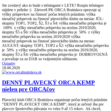
Ste zvedavý ako to bude s tréningami v LETE? Rozpis tréningov
nájdete v prílohe :) Zároveň PK ORCA Bratislava upravuje aj
výšky príspevkov na činnosť počas letných prázdnin: výška
mesačný príspevok na činnosť plaveckého klubu na mesiac JÚL:
skupiny TOP1, TOP2, Š2, Š3 a Š4: výška mesačného príspevku je
100% z výšky mesačného príspevku na sezónu 2019/2020,
skupiny Š5 a Š6: výška mesačného príspevku je 50% z výšky
mesačného príspevku na sezónu 2019/2020 výška
mesačný príspevok na činnosť plaveckého klubu na mesiac
AUGUST: skupiny TOP1, TOP2 a Š2: výška mesačného príspevku
je 50% z výšky mesačného príspevku na sezónu 2019/2020,
skupiny Š3 a Š4: výška mesačného príspevku je DOBROVOĽNÁ
a považuje za za DAR so vzájomným súhlasom.
Oznamy
18.06.2020
DENNÝ PLAVECKÝ ORCA KEMP
nielen pre ORCAčov
Plavecký klub ORCA Bratislava organizuje počas letných prázdnin
"DENNÝ PLAVECKÝ ORCA KEMP", ktorý je určený iba pre
plavcov športového plávania vo veku 9 až 15 rokov. Ak chceš,