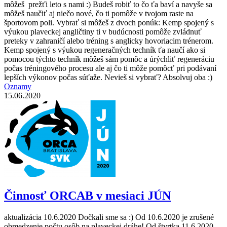
môžeš prežťi leto s nami :) Budeš robiť to čo ťa baví a navyše sa
môžeš naučiť aj niečo nové, čo ti pomôže v tvojom raste na
športovom poli. Vybrať si môžeš z dvoch ponúk: Kemp spojený s
výukou plaveckej angličtiny ti v budúcnosti pomôže zvládnuť
preteky v zahraničí alebo tréning s anglicky hovoriacim trénerom.
Kemp spojený s výukou regeneračných techník ťa naučí ako si
pomocou týchto techník môžeš sám pomôc a úrýchliť regeneráciu
počas tréningového procesu ale aj čo ti môže pomôcť pri podávaní
lepších výkonov počas súťaže. Nevieš si vybrať? Absolvuj oba :)
Oznamy
15.06.2020
Činnosť ORCAB v mesiaci JÚN
aktualizácia 10.6.2020 Dočkali sme sa :) Od 10.6.2020 je zrušené
obmedzenie počtu osôb na plaveckej dráhe! Od štvrtka 11.6.2020