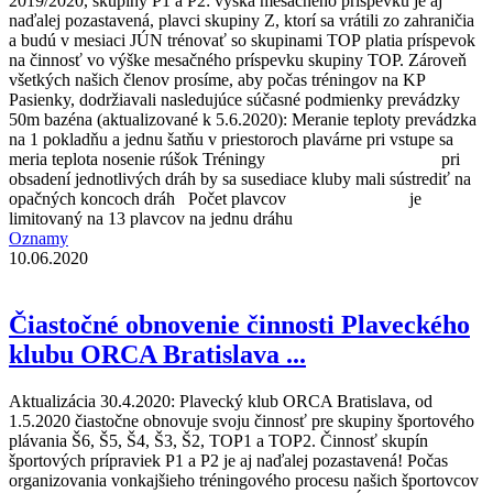
2019/2020, skupiny P1 a P2: výška mesačného príspevku je aj
naďalej pozastavená, plavci skupiny Z, ktorí sa vrátili zo zahraničia
a budú v mesiaci JÚN trénovať so skupinami TOP platia príspevok
na činnosť vo výške mesačného príspevku skupiny TOP. Zároveň
všetkých našich členov prosíme, aby počas tréningov na KP
Pasienky, dodržiavali nasledujúce súčasné podmienky prevádzky
50m bazéna (aktualizované k 5.6.2020): Meranie teploty prevádzka
na 1 pokladňu a jednu šatňu v priestoroch plavárne pri vstupe sa
meria teplota nosenie rúšok Tréningy pri
obsadení jednotlivých dráh by sa susediace kluby mali sústrediť na
opačných koncoch dráh Počet plavcov je
limitovaný na 13 plavcov na jednu dráhu
Oznamy
10.06.2020
Čiastočné obnovenie činnosti Plaveckého
klubu ORCA Bratislava ...
Aktualizácia 30.4.2020: Plavecký klub ORCA Bratislava, od
1.5.2020 čiastočne obnovuje svoju činnosť pre skupiny športového
plávania Š6, Š5, Š4, Š3, Š2, TOP1 a TOP2. Činnosť skupín
športových prípraviek P1 a P2 je aj naďalej pozastavená! Počas
organizovania vonkajšieho tréningového procesu našich športovcov