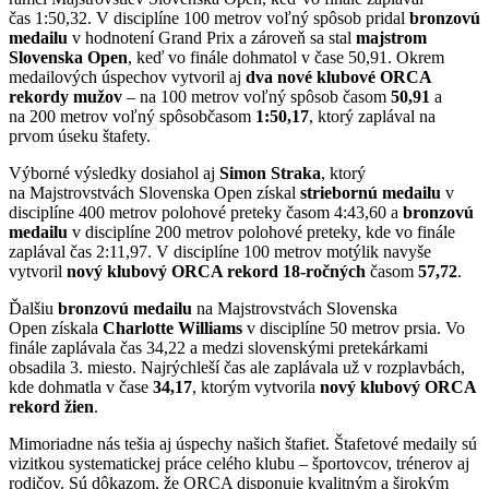
čas 1:50,32. V disciplíne 100 metrov voľný spôsob pridal
bronzovú
medailu
v hodnotení Grand Prix a zároveň sa stal
majstrom
Slovenska Open
, keď vo finále dohmatol v čase 50,91. Okrem
medailových úspechov vytvoril aj
dva nové klubové ORCA
rekordy mužov
– na 100 metrov voľný spôsob časom
50,91
a
na 200 metrov voľný spôsobčasom
1:50,17
, ktorý zaplával na
prvom úseku štafety.
Výborné výsledky dosiahol aj
Simon Straka
, ktorý
na Majstrovstvách Slovenska Open získal
striebornú medailu
v
disciplíne 400 metrov polohové preteky časom 4:43,60 a
bronzovú
medailu
v disciplíne 200 metrov polohové preteky, kde vo finále
zaplával čas 2:11,97. V disciplíne 100 metrov motýlik navyše
vytvoril
nový klubový ORCA rekord 18-ročných
časom
57,72
.
Ďalšiu
bronzovú medailu
na Majstrovstvách Slovenska
Open získala
Charlotte Williams
v disciplíne 50 metrov prsia. Vo
finále zaplávala čas 34,22 a medzi slovenskými pretekárkami
obsadila 3. miesto. Najrýchleší čas ale zaplávala už v rozplavbách,
kde dohmatla v čase
34,17
, ktorým vytvorila
nový klubový ORCA
rekord žien
.
Mimoriadne nás tešia aj úspechy našich štafiet. Štafetové medaily sú
vizitkou systematickej práce celého klubu – športovcov, trénerov aj
rodičov. Sú dôkazom, že ORCA disponuje kvalitným a širokým