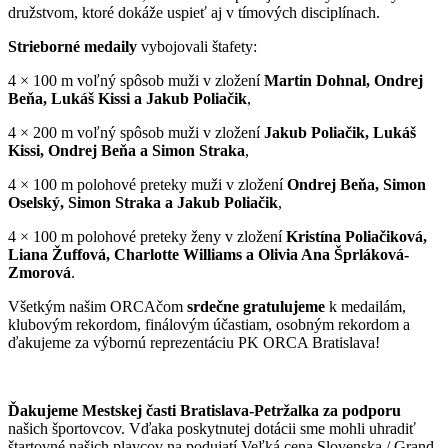
družstvom, ktoré dokáže uspieť aj v tímových disciplínach.
Strieborné medaily
vybojovali štafety:
4 × 100 m voľný spôsob muži v zložení
Martin Dohnal, Ondrej
Beňa, Lukáš Kissi a Jakub Poliačik
,
4 × 200 m voľný spôsob muži v zložení
Jakub Poliačik, Lukáš
Kissi, Ondrej Beňa a Simon Straka
,
4 × 100 m polohové preteky muži v zložení
Ondrej Beňa, Simon
Oselský, Simon Straka a Jakub Poliačik
,
4 × 100 m polohové preteky ženy v zložení
Kristína Poliačiková,
Liana Žuffová, Charlotte Williams a Olivia Ana Šprláková-
Zmorová
.
Všetkým našim ORCAčom
srdečne gratulujeme
k medailám,
klubovým rekordom, finálovým účastiam, osobným rekordom a
ďakujeme za výbornú reprezentáciu PK ORCA Bratislava!
Ďakujeme Mestskej časti Bratislava-Petržalka za podporu
našich športovcov. Vďaka poskytnutej dotácii sme mohli uhradiť
štartovné našich plavcov na podujatí Veľká cena Slovenska / Grand