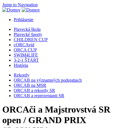
Jump to Navigation
Prihlásenie
Plavecká škola
Plavecké športy
CHILDREN CUP
cORCAvid
ORCA CUP
SWIM4LIFE
3-2-1 ŠTART
História
Rekordy
ORCAB na významných podujatiach
ORCAB na MSR
ORCAB a rekordy SR
ORCAB a reprezentanti SR
ORCAči a Majstrovstvá SR
open / GRAND PRIX