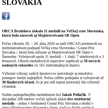
SLOVAKIA
ORCA Bratislava získala 11 medailí na Veľkej cene Slovenska,
ktorá bola zároveň aj Majstrovstvami SR Open
Počas víkendu 26. – 28. júna 2026 sa naši ORCAči predstavili na
medzinárodnom podujatí Veľká cena Slovenska / Grand Prix
Slovakia /, ktorá bola súčasne aj Majstrovstvami SR Open v
Šamoríne. Vybojovali spolu 11 medailí – 1 zlatú, 7 strieborných a 3
bronzové. Okrem medailových úspechov zaplávali aj
58 nových
osobných rekordov
zo 161 individuálnych štartov.
Výborné výkony našich športovcov potvrdzuje aj množstvo
postupov medzi najlepších. Počas celého podujatia si vybojovali až
30 finálových účastí
, čo je pre náš najmä juniorský tím výborný
výsledok.
Našim najúspešnejším medailistom bol
Jakub Poliačik
. V
disciplíne 200 metrov voľný spôsob získal
dve strieborné
medaily
– jednu v hodnotení Grand Prix Slovakia a druhú v
rámci Majstrovstiev Slovenska Open, keď vo finále zaplával