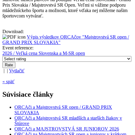
Prix Slovakia / Majstrovstvá SR Open. Veľmi si vážime podporu
mládežníckeho športu a možnosti, ktoré vďaka nej môžeme našim
športovcom vytvárať.
Download:
Výpis výsledkov ORCAčov "Majstrovstvá SR open /
GRAND PRIX SLOVAKIA"
Event reference:
2026 / Veľká cena Slovenska a M-SR open
| |
Vytlačiť
« späť
Súvisiace články
ORCAči a Majstrovstvá SR open / GRAND PRIX
SLOVAKIA
ORCAči a Majstrovstvá SR mladších a starších žiakov v
Štúrove
ORCAči a MAJSTROVSTVÁ SR JUNIOROV 2026
ORCAči na Majstrovstvách SR open a juniorov v krátkom