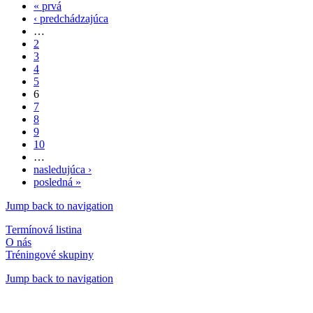
« prvá
Stránky
‹ predchádzajúca
…
2
3
4
5
6
7
8
9
10
…
nasledujúca ›
posledná »
Jump back to navigation
Termínová listina
O nás
Tréningové skupiny
Jump back to navigation