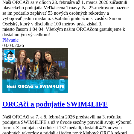
Naši ORCAči sa v dňoch 28. februára až 1. marca 2026 zúčastnili
plaveckého podujatia Veľká cena Trnavy. Na 25-metrovom bazéne
sa im podarilo zaplávať 53 nových osobných rekordov a
vybojovať jednu medailu. Osobitnú gratuláciu si zaslúži Simon
Oselský, ktorý v disciplíne 100 metrov prsia získal 3.
miesto časom 1:04,04. Všetkým našim ORCAčom gratulujeme k
dosiahnutým výsledkom!
Plávanie
03.03.2026
ORCAči a podujatie SWIM4LIFE
Naši ORCAči sa 7. a 8. februára 2026 predstavili na 3. ročníku
podujatia SWIM4LIFE a už v úvode sezóny potvrdili svoju výbornú
formu. Z podujatia si odniesli 137 medailí, dosiahli 473 nových
osobných rekordov a pridali aj jeden nový klubový ORCA rekord.