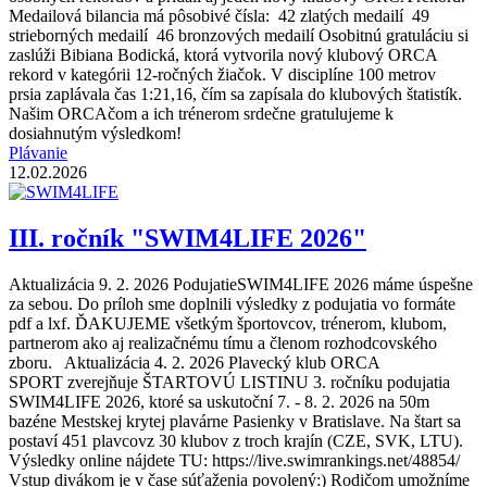
Medailová bilancia má pôsobivé čísla: 42 zlatých medailí 49
strieborných medailí 46 bronzových medailí Osobitnú gratuláciu si
zaslúži Bibiana Bodická, ktorá vytvorila nový klubový ORCA
rekord v kategórii 12-ročných žiačok. V disciplíne 100 metrov
prsia zaplávala čas 1:21,16, čím sa zapísala do klubových štatistík.
Našim ORCAčom a ich trénerom srdečne gratulujeme k
dosiahnutým výsledkom!
Plávanie
12.02.2026
III. ročník "SWIM4LIFE 2026"
Aktualizácia 9. 2. 2026 PodujatieSWIM4LIFE 2026 máme úspešne
za sebou. Do príloh sme doplnili výsledky z podujatia vo formáte
pdf a lxf. ĎAKUJEME všetkým športovcov, trénerom, klubom,
partnerom ako aj realizačnému tímu a členom rozhodcovského
zboru. Aktualizácia 4. 2. 2026 Plavecký klub ORCA
SPORT zverejňuje ŠTARTOVÚ LISTINU 3. ročníku podujatia
SWIM4LIFE 2026, ktoré sa uskutoční 7. - 8. 2. 2026 na 50m
bazéne Mestskej krytej plavárne Pasienky v Bratislave. Na štart sa
postaví 451 plavcovz 30 klubov z troch krajín (CZE, SVK, LTU).
Výsledky online nájdete TU: https://live.swimrankings.net/48854/
Vstup divákom je v čase súťaženia povolený:) Rodičom umožníme