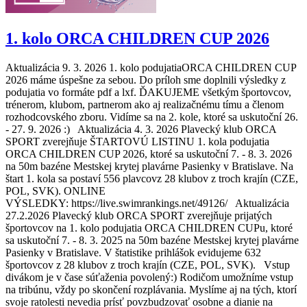
1. kolo ORCA CHILDREN CUP 2026
Aktualizácia 9. 3. 2026 1. kolo podujatiaORCA CHILDREN CUP
2026 máme úspešne za sebou. Do príloh sme doplnili výsledky z
podujatia vo formáte pdf a lxf. ĎAKUJEME všetkým športovcov,
trénerom, klubom, partnerom ako aj realizačnému tímu a členom
rozhodcovského zboru. Vidíme sa na 2. kole, ktoré sa uskutoční 26.
- 27. 9. 2026 :) Aktualizácia 4. 3. 2026 Plavecký klub ORCA
SPORT zverejňuje ŠTARTOVÚ LISTINU 1. kola podujatia
ORCA CHILDREN CUP 2026, ktoré sa uskutoční 7. - 8. 3. 2026
na 50m bazéne Mestskej krytej plavárne Pasienky v Bratislave. Na
štart 1. kola sa postaví 556 plavcovz 28 klubov z troch krajín (CZE,
POL, SVK). ONLINE
VÝSLEDKY: https://live.swimrankings.net/49126/ Aktualizácia
27.2.2026 Plavecký klub ORCA SPORT zverejňuje prijatých
športovcov na 1. kolo podujatia ORCA CHILDREN CUPu, ktoré
sa uskutoční 7. - 8. 3. 2025 na 50m bazéne Mestskej krytej plavárne
Pasienky v Bratislave. V štatistike prihlášok evidujeme 632
športovcov z 28 klubov z troch krajín (CZE, POL, SVK). Vstup
divákom je v čase súťaženia povolený:) Rodičom umožníme vstup
na tribúnu, vždy po skončení rozplávania. Myslíme aj na tých, ktorí
svoje ratolesti nevedia prísť povzbudzovať osobne a dianie na