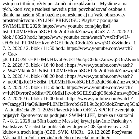
vstup na tribúnu, vždy po skončení rozplávania. Myslíme aj na
tých, ktorí svoje ratolesti nevedia prísť povzbudzovať osobne a
dianie na našom 50m bazéne prenesieme aj na Vaše obrazovky
prostredníctvom ONLINE PRENOSU: Playlist z podujatia
SWIM4LIFE 2026: https://www.youtube.com/playlist?
list=PL0MIzHkvobSGEL9u2qiC6dokZmzwq5OnZ 7. 2. 2026 / 1.
blok / 08:20 hod.: https://www.youtube.com/watch?v=xRtFwiU-
sF0&list=PL0MIzHkvobSGEL9u2qiC6dokZmzwq5OnZ&index=1
7. 2. 2026 / 2. blok / 11:50 hod.: https://www.youtube.com/watch?
v=Cac-
jdCLLOs&list=PL0MIzHkvobSGEL9u2qiC6dokZmzwq5OnZ&ind
7. 2. 2026 / 3. blok / 16:40 hod.: https://www.youtube.com/watch?
v=W47MkihieXU&list=PL0MIzHkvobSGEL9u2qiC6dokZmzwq5O
8. 2. 2026 / 4. blok / 08:20 hod.: https://www.youtube.com/watch?
v=uc0OijxRdOY&list=PL0MIzHkvobSGEL9u2qiC6dokZmzwq5O
8. 2. 2026 / 5. blok / 11:50 hod.: https://www.youtube.com/watch?
v=IuNDtvrorZo&list=PL0MIzHkvobSGEL9u2qiC6dokZmzwq5On
8. 2. 2026 / 6. blok / 16:00 hod.: https://www.youtube.com/watch?
v=JzazgyIH4aQ&list=PL0MIzHkvobSGEL9u2qiC6dokZmzwq5On
Aktualizácia 28. 1. 2026 Plavecký klub ORCA SPORT zverejňuje
prijatých športovcov na podujatia SWIM4LIFE, ktoré sa uskutoční
7. - 8. 2. 2026 na 50m bazéne Mestskej krytej plavárne Pasienky v
Bratislave. V štatistike prihlášok evidujeme 508 športovcov z 30
klubov z troch krajín (CZE, SVK, UKR). 29.12.2025 Pozývame
Vás na III. ročník medzinárodného plaveckého mítingu