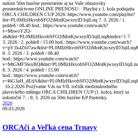
našom 50m bazéne prenesieme aj na Vaše obrazovky
prostredníctvom ONLINE PRENOSU: Playlist z 1. kola podujatia
ORCA CHILDREN CUP 2026: https://www.youtube.com/playlist?
list=PL0MIzHkvobSFO2iMotKjwxeyID3sjiLnq 7. 3. 2026 / 1.
poldeň / 08.40 hod.: https://www.youtube.com/watch?
v=MswoY2Q-
als&list=PL0MIzHkvobSFO2iMotKjwxeyID3sjiLnq&index=1 7.
3. 2026 / 2. poldeň / 15.00 hod.: https://www.youtube.com/watch?
v=pV1k4Z6J7aw&list=PL0MIzHkvobSFO2iMotKjwxeyID3sjiLnq&
8. 3. 2026 / 3. poldeň / 08.40
hod.: https://www.youtube.com/watch?
v=MtGMF56sxBQ&list=PL0MIzHkvobSFO2iMotKjwxeyID3sjiLn
8. 3. 2026 / 4. poldeň / 15.00
hod.: https://www.youtube.com/watch?
v=l6G3aH_dEdA&list=PL0MIzHkvobSFO2iMotKjwxeyID3sjiLnq
16.2.2026 Pozývame Vás na VII. ročník medzinárodného
plaveckého mítingu ORCA CHILDREN CUP (1. kolo), ktorý sa
uskutoční 7. - 8. 3. 2026 na 50m bazéne KP Pasienky.
2026
09.03.2026
ORCAči a Veľká cena Trnavy