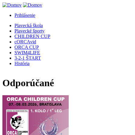
Jump to Navigation
Prihlásenie
Plavecká škola
Plavecké športy
CHILDREN CUP
cORCAvid
ORCA CUP
SWIM4LIFE
3-2-1 ŠTART
História
Odporúčané