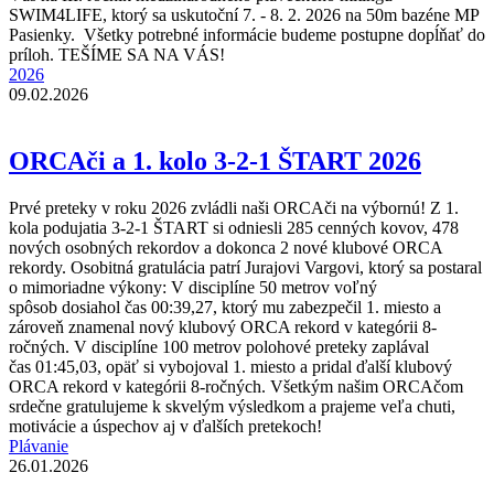
SWIM4LIFE, ktorý sa uskutoční 7. - 8. 2. 2026 na 50m bazéne MP
Pasienky. Všetky potrebné informácie budeme postupne dopĺňať do
príloh. TEŠÍME SA NA VÁS!
2026
09.02.2026
ORCAči a 1. kolo 3-2-1 ŠTART 2026
Prvé preteky v roku 2026 zvládli naši ORCAči na výbornú! Z 1.
kola podujatia 3-2-1 ŠTART si odniesli 285 cenných kovov, 478
nových osobných rekordov a dokonca 2 nové klubové ORCA
rekordy. Osobitná gratulácia patrí Jurajovi Vargovi, ktorý sa postaral
o mimoriadne výkony: V disciplíne 50 metrov voľný
spôsob dosiahol čas 00:39,27, ktorý mu zabezpečil 1. miesto a
zároveň znamenal nový klubový ORCA rekord v kategórii 8-
ročných. V disciplíne 100 metrov polohové preteky zaplával
čas 01:45,03, opäť si vybojoval 1. miesto a pridal ďalší klubový
ORCA rekord v kategórii 8-ročných. Všetkým našim ORCAčom
srdečne gratulujeme k skvelým výsledkom a prajeme veľa chuti,
motivácie a úspechov aj v ďalších pretekoch!
Plávanie
26.01.2026