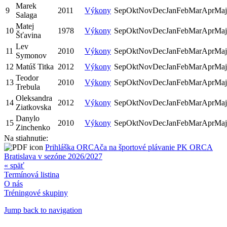
Marek
9
2011
Výkony
Sep
Okt
Nov
Dec
Jan
Feb
Mar
Apr
Maj
Salaga
Matej
10
1978
Výkony
Sep
Okt
Nov
Dec
Jan
Feb
Mar
Apr
Maj
Šťavina
Lev
11
2010
Výkony
Sep
Okt
Nov
Dec
Jan
Feb
Mar
Apr
Maj
Symonov
12
Matúš Titka
2012
Výkony
Sep
Okt
Nov
Dec
Jan
Feb
Mar
Apr
Maj
Teodor
13
2010
Výkony
Sep
Okt
Nov
Dec
Jan
Feb
Mar
Apr
Maj
Trebula
Oleksandra
14
2012
Výkony
Sep
Okt
Nov
Dec
Jan
Feb
Mar
Apr
Maj
Ziatkovska
Danylo
15
2010
Výkony
Sep
Okt
Nov
Dec
Jan
Feb
Mar
Apr
Maj
Zinchenko
Na stiahnutie:
Prihláška ORCAča na športové plávanie PK ORCA
Bratislava v sezóne 2026/2027
« späť
Termínová listina
O nás
Tréningové skupiny
Jump back to navigation