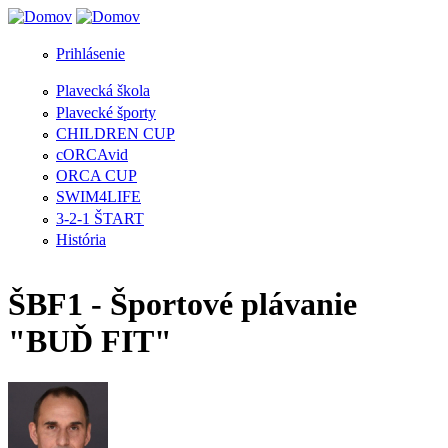
Jump to Navigation
Prihlásenie
Plavecká škola
Plavecké športy
CHILDREN CUP
cORCAvid
ORCA CUP
SWIM4LIFE
3-2-1 ŠTART
História
ŠBF1 - Športové plávanie
"BUĎ FIT"