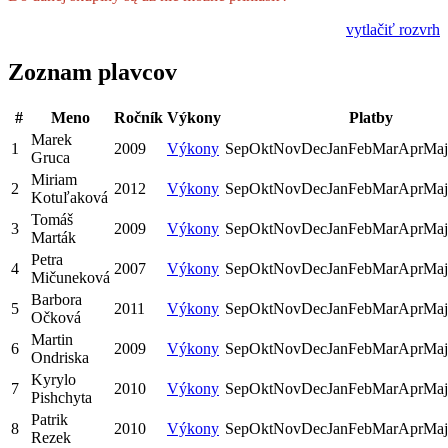
vytlačiť rozvrh
Zoznam plavcov
#
Meno
Ročník
Výkony
Platby
Marek
1
2009
Výkony
Sep
Okt
Nov
Dec
Jan
Feb
Mar
Apr
Maj
Gruca
Miriam
2
2012
Výkony
Sep
Okt
Nov
Dec
Jan
Feb
Mar
Apr
Maj
Kotuľaková
Tomáš
3
2009
Výkony
Sep
Okt
Nov
Dec
Jan
Feb
Mar
Apr
Maj
Marták
Petra
4
2007
Výkony
Sep
Okt
Nov
Dec
Jan
Feb
Mar
Apr
Maj
Mičuneková
Barbora
5
2011
Výkony
Sep
Okt
Nov
Dec
Jan
Feb
Mar
Apr
Maj
Očková
Martin
6
2009
Výkony
Sep
Okt
Nov
Dec
Jan
Feb
Mar
Apr
Maj
Ondriska
Kyrylo
7
2010
Výkony
Sep
Okt
Nov
Dec
Jan
Feb
Mar
Apr
Maj
Pishchyta
Patrik
8
2010
Výkony
Sep
Okt
Nov
Dec
Jan
Feb
Mar
Apr
Maj
Rezek