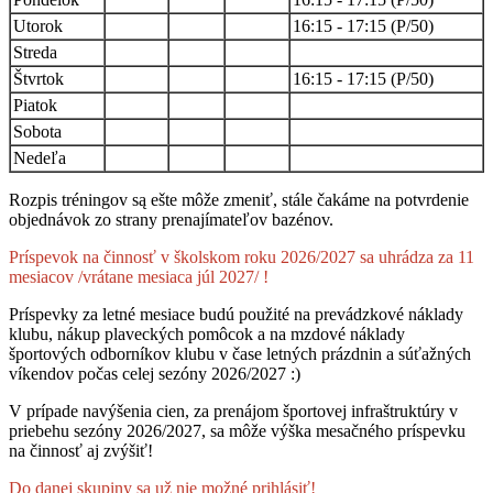
Utorok
16:15 - 17:15 (P/50)
Streda
Štvrtok
16:15 - 17:15 (P/50)
Piatok
Sobota
Nedeľa
Rozpis tréningov są ešte môže zmeniť, stále čakáme na potvrdenie
objednávok zo strany prenajímateľov bazénov.
Príspevok na činnosť v školskom roku 2026/2027 sa uhrádza za 11
mesiacov /vrátane mesiaca júl 2027/ !
Príspevky za letné mesiace budú použité na prevádzkové náklady
klubu, nákup plaveckých pomôcok a na mzdové náklady
športových odborníkov klubu v čase letných prázdnin a súťažných
víkendov počas celej sezóny 2026/2027 :)
V prípade navýšenia cien, za prenájom športovej infraštruktúry v
priebehu sezóny 2026/2027, sa môže výška mesačného príspevku
na činnosť aj zvýšiť!
Do danej skupiny są už nie možné prihlásiť!