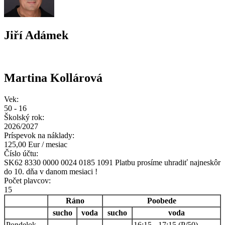
Jiří Adámek
Martina Kollárová
Vek:
50 - 16
Školský rok:
2026/2027
Príspevok na náklady:
125,00 Eur / mesiac
Číslo účtu:
SK62 8330 0000 0024 0185 1091 Platbu prosíme uhradiť najneskôr
do 10. dňa v danom mesiaci !
Počet plavcov:
15
Ráno
Poobede
sucho
voda
sucho
voda
Pondelok
16:15 - 17:15 (P/50)