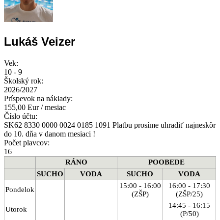
Lukáš Veizer
Vek:
10 - 9
Školský rok:
2026/2027
Príspevok na náklady:
155,00 Eur / mesiac
Číslo účtu:
SK62 8330 0000 0024 0185 1091 Platbu prosíme uhradiť najneskôr
do 10. dňa v danom mesiaci !
Počet plavcov:
16
RÁNO
POOBEDE
SUCHO
VODA
SUCHO
VODA
15:00 - 16:00
16:00 - 17:30
Pondelok
(ZŠP)
(ZŠP/25)
14:45 - 16:15
Utorok
(P/50)