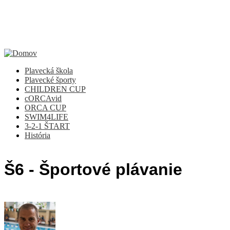
Jump to Navigation
Plavecká škola
Plavecké športy
CHILDREN CUP
cORCAvid
ORCA CUP
SWIM4LIFE
3-2-1 ŠTART
História
Š6 - Športové plávanie