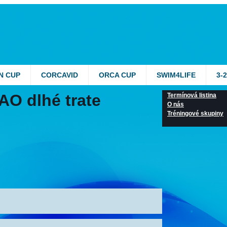
N CUP
CORCAVID
ORCA CUP
SWIM4LIFE
3-
AO dlhé trate
Termínová listina
O nás
Tréningové skupiny