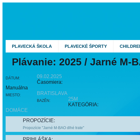
Jump to Navigation
PLAVECKÁ ŠKOLA
PLAVECKÉ ŠPORTY
CHILDRE
Plávanie: 2025 / Jarné M-B
09.02.2025
DÁTUM:
Časomiera:
Manuálna
BRATISLAVA
MIESTO:
25M
BAZĚN:
KATEGÓRIA:
DOMÁCE
PROPOZÍCIE:
Propozície "Jarné M-BAO dlhé trate"
PRIHLÁŠKA: