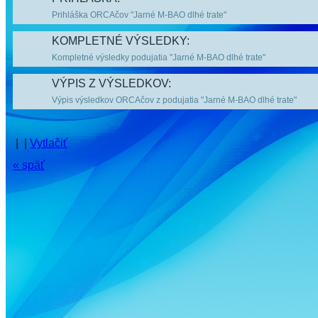
Prihláška ORCAčov "Jarné M-BAO dlhé trate"
KOMPLETNÉ VÝSLEDKY:
Kompletné výsledky podujatia "Jarné M-BAO dlhé trate"
VÝPIS Z VÝSLEDKOV:
Výpis výsledkov ORCAčov z podujatia "Jarné M-BAO dlhé trate"
| |
Vytlačiť
« späť