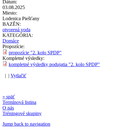
Dátum:
03.08.2025
Miesto:
Lodenica Piešťany
BAZĚN:
otvorená voda
KATEGÓRIA:
Domáce
Propozície:
propozície "2. kolo SPDP"
Kompletné výsledky:
kompletné výsledky podujatia "2. kolo SPDP"
| |
Vytlačiť
« späť
Termínová listina
O nás
Tréningové skupiny
Jump back to navigation