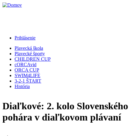
Jump to Navigation
Prihlásenie
Plavecká škola
Plavecké športy
CHILDREN CUP
cORCAvid
ORCA CUP
SWIM4LIFE
3-2-1 ŠTART
História
Diaľkové: 2. kolo Slovenského
pohára v diaľkovom plávaní