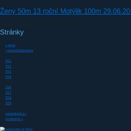
aug
Ženy 50m 13 roční Motýlik 100m 29.06.2
Pridané používateľom
adamkova
dňa 02.08.2014
Stránky
« prvá
‹ predchádzajúca
…
351
352
353
354
355
356
357
358
359
…
nasledujúca ›
posledná »