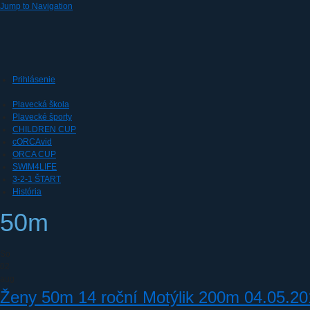
Jump to Navigation
Prihlásenie
Plavecká škola
Plavecké športy
CHILDREN CUP
cORCAvid
ORCA CUP
SWIM4LIFE
3-2-1 ŠTART
História
50m
So
02
aug
Ženy 50m 14 roční Motýlik 200m 04.05.2