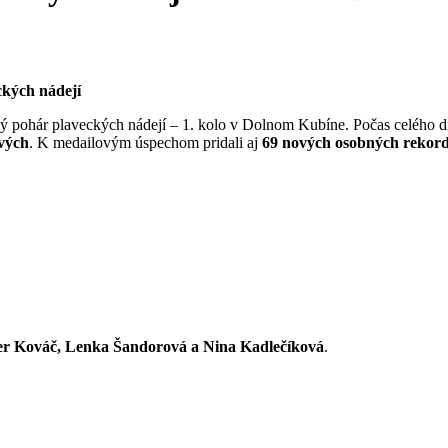
ckých nádejí
ský pohár plaveckých nádejí – 1. kolo v Dolnom Kubíne. Počas celého
ových
. K medailovým úspechom pridali aj
69 nových osobných rekor
ter Kováč, Lenka Šandorová a Nina Kadlečíková
.