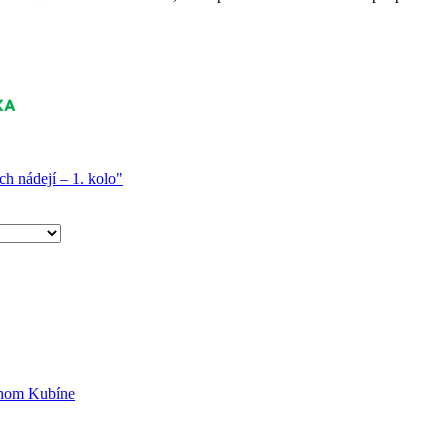
 nádejí – 1. kolo"
lnom Kubíne