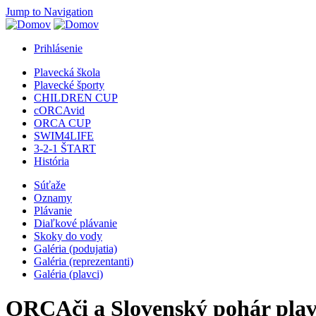
Jump to Navigation
Prihlásenie
Plavecká škola
Plavecké športy
CHILDREN CUP
cORCAvid
ORCA CUP
SWIM4LIFE
3-2-1 ŠTART
História
Súťaže
Oznamy
Plávanie
Diaľkové plávanie
Skoky do vody
Galéria (podujatia)
Galéria (reprezentanti)
Galéria (plavci)
ORCAči a Slovenský pohár plav