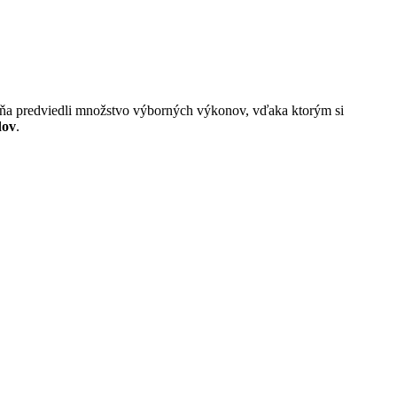
 dňa predviedli množstvo výborných výkonov, vďaka ktorým si
dov
.