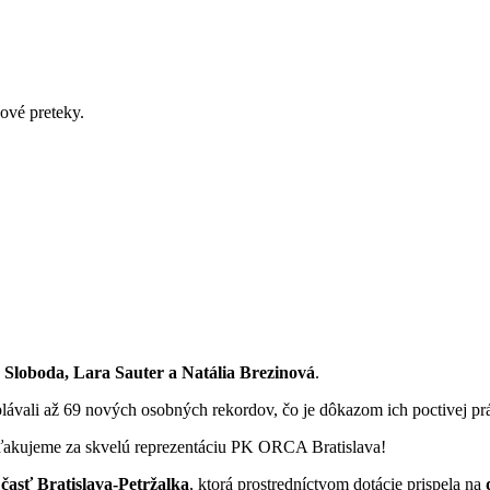
ové preteky.
r Sloboda, Lara Sauter a Natália Brezinová
.
 zaplávali až 69 nových osobných rekordov, čo je dôkazom ich poctivej p
kujeme za skvelú reprezentáciu PK ORCA Bratislava!
časť Bratislava-Petržalka
, ktorá prostredníctvom dotácie prispela na