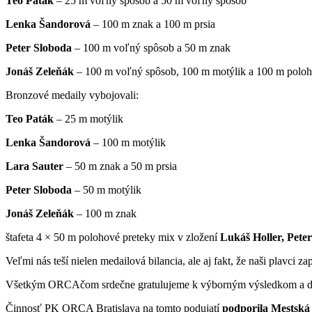
Teo Paták
– 25 m voľný spôsob a 50 m voľný spôsob
Lenka Šandorová
– 100 m znak a 100 m prsia
Peter Sloboda
– 100 m voľný spôsob a 50 m znak
Jonáš Zeleňák
– 100 m voľný spôsob, 100 m motýlik a 100 m poloh
Bronzové medaily vybojovali:
Teo Paták
– 25 m motýlik
Lenka Šandorová
– 100 m motýlik
Lara Sauter
– 50 m znak a 50 m prsia
Peter Sloboda
– 50 m motýlik
Jonáš Zeleňák
– 100 m znak
štafeta 4 × 50 m polohové preteky mix v zložení
Lukáš Holler, Pete
Veľmi nás teší nielen medailová bilancia, ale aj fakt, že naši plavci
Všetkým ORCAčom srdečne gratulujeme k výborným výsledkom a ďa
Činnosť PK ORCA Bratislava na tomto podujatí
podporila Mestská 