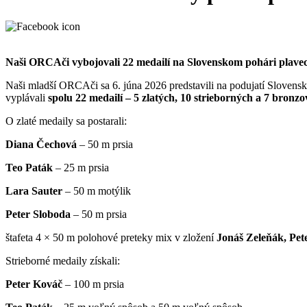
Naši ORCAči vybojovali 22 medailí na Slovenskom pohári plave
Naši mladší ORCAči sa 6. júna 2026 predstavili na podujatí Sloven
vyplávali
spolu 22 medailí – 5 zlatých, 10 strieborných a 7 bronz
O zlaté medaily sa postarali:
Diana Čechová
– 50 m prsia
Teo Paták
– 25 m prsia
Lara Sauter
– 50 m motýlik
Peter Sloboda
– 50 m prsia
štafeta 4 × 50 m polohové preteky mix v zložení
Jonáš Zeleňák, Pe
Strieborné medaily získali:
Peter Kováč
– 100 m prsia