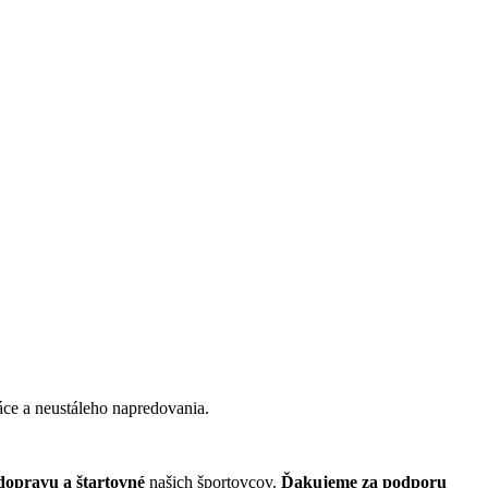
ráce a neustáleho napredovania.
dopravu a štartovné
našich športovcov.
Ďakujeme za podporu