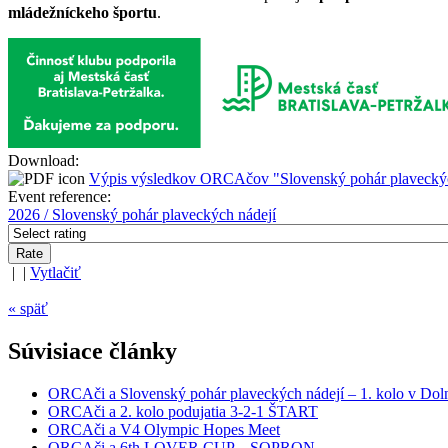
mládežníckeho športu
.
Download:
Výpis výsledkov ORCAčov "Slovenský pohár plaveckých
Event reference:
2026 / Slovenský pohár plaveckých nádejí
| |
Vytlačiť
« späť
Súvisiace články
ORCAči a Slovenský pohár plaveckých nádejí – 1. kolo v Do
ORCAči a 2. kolo podujatia 3-2-1 ŠTART
ORCAči a V4 Olympic Hopes Meet
ORCAči a 6th LOVER CUP – SOPRON