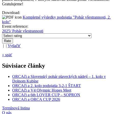
Gratulujeme!
Download:
Kompletné výsledky podujatia "Pohár všestrannosti, 2.
kolo"
Event reference:
2025/ Pohár všestrannosti
| |
Vytlačiť
« späť
Súvisiace články
ORCAči a Slovenský pohár plaveckých nádejí – 1. kolo v
Dolnom Kubíne
ORCAči a 2. kolo podujatia 3-2-1 ŠTART
ORCAči a V4 Olympic Hopes Meet
ORCAči a 6th LOVER CUP – SOPRON
ORCAči a ORCA CUP 2026
Termínová listina
O nás