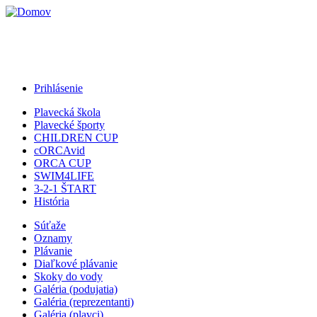
Jump to Navigation
Prihlásenie
Plavecká škola
Plavecké športy
CHILDREN CUP
cORCAvid
ORCA CUP
SWIM4LIFE
3-2-1 ŠTART
História
Súťaže
Oznamy
Plávanie
Diaľkové plávanie
Skoky do vody
Galéria (podujatia)
Galéria (reprezentanti)
Galéria (plavci)