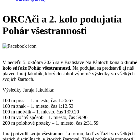
ORCAči a 2. kolo podujatia
Pohár všestrannosti
V nedeľu 5. októbra 2025 sa v Bratislave Na Pántoch konalo
druhé
kolo súťaže Pohár všestrannosti
. Na podujatí sa predstavil aj náš
plavec Juraj Jakubík, ktorý dosiahol výborné výsledky vo všetkých
svojich štartoch.
Výsledky Juraja Jakubíka:
100 m prsia – 1. miesto, čas 1:26.67
100 m znak – 1. miesto, čas 1:12.53
100 m motýlik – 1. miesto, čas 1:09.20
100 m voľný spôsob – 1. miesto, čas 59.96
200 m polohové preteky – 1. miesto, čas 2:31.59
Juraj potvrdil svoju všestrannosť a formu, keď zvíťazil vo všetkých
piatich disciplínach, v ktorých štartoval. Získal pohár všestrannosti!