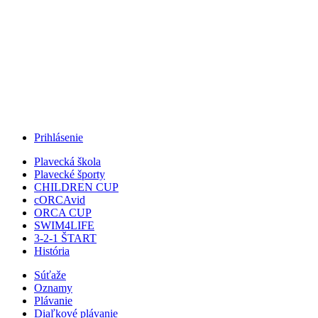
Jump to Navigation
Prihlásenie
Plavecká škola
Plavecké športy
CHILDREN CUP
cORCAvid
ORCA CUP
SWIM4LIFE
3-2-1 ŠTART
História
Súťaže
Oznamy
Plávanie
Diaľkové plávanie