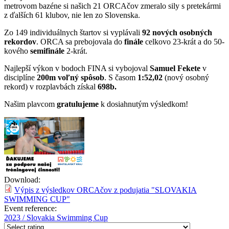
metrovom bazéne si našich 21 ORCAčov zmeralo sily s pretekármi
z ďalších 61 klubov, nie len zo Slovenska.
Zo 149 individuálnych štartov si vyplávali
92 nových osobných
rekordov
. ORCA sa prebojovala do
finále
celkovo 23-krát a do 50-
kového
semifinále
2-krát.
Najlepší výkon v bodoch FINA si vybojoval
Samuel Fekete
v
disciplíne
200m voľný spôsob
. S časom
1:52,02
(nový osobný
rekord) v rozplavbách získal
698b.
Našim plavcom
gratulujeme
k dosiahnutým výsledkom!
Download:
Výpis z výsledkov ORCAčov z podujatia "SLOVAKIA
SWIMMING CUP"
Event reference:
2023 / Slovakia Swimming Cup