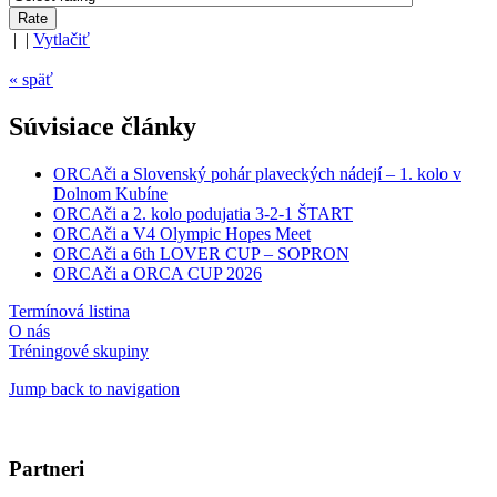
| |
Vytlačiť
« späť
Súvisiace články
ORCAči a Slovenský pohár plaveckých nádejí – 1. kolo v
Dolnom Kubíne
ORCAči a 2. kolo podujatia 3-2-1 ŠTART
ORCAči a V4 Olympic Hopes Meet
ORCAči a 6th LOVER CUP – SOPRON
ORCAči a ORCA CUP 2026
Termínová listina
O nás
Tréningové skupiny
Jump back to navigation
Partneri